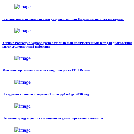
Бесплатный онкоскрининг смогут пройти жители Подмосковья в эти выходные
Ученые Роспотребнадзора разработали новый количественный тест для диагностики
цитомегаловирусной инфекции
Минэкономразвития снизило ожидания роста ВВП России
На здравоохранение направят 1 трлн рублей до 2030 года
Перечень продукции для упрощенного декларирования изменится