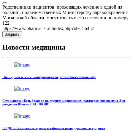
Родственники пациентов, проходящих лечение в одной из
больниц, подведомственных Министерству здравоохранения
Московской области, могут узнать о его состоянии по номеру
122.
https://www.pharmacist.ru/index.php?id=156457
Закрыть
Новости медицины
Проще, чем о сексе: контрацепция перестаёт быть темой-табу
Сеть клиник «Будь Здоров» выступила медицинским партнером программы Дня
рождения Школы СКОЛКОВО
В КДЦ «Ромашка» открылись кабинеты репродуктивного здоровья