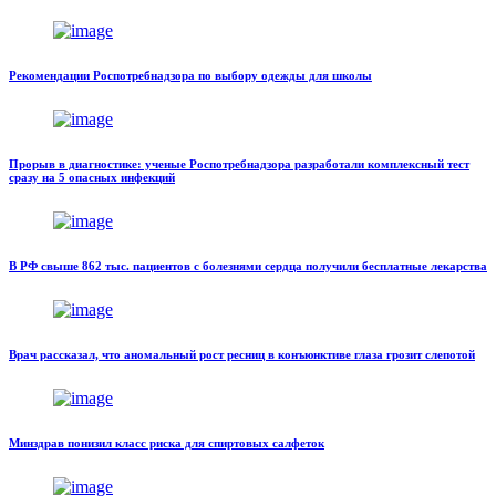
Рекомендации Роспотребнадзора по выбору одежды для школы
Прорыв в диагностике: ученые Роспотребнадзора разработали комплексный тест
сразу на 5 опасных инфекций
В РФ свыше 862 тыс. пациентов с болезнями сердца получили бесплатные лекарства
Врач рассказал, что аномальный рост ресниц в конъюнктиве глаза грозит слепотой
Минздрав понизил класс риска для спиртовых салфеток