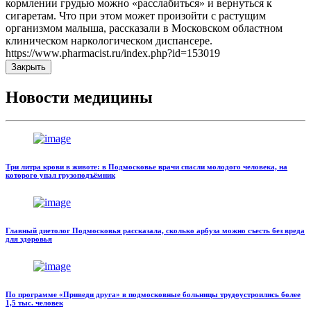
кормлении грудью можно «расслабиться» и вернуться к
сигаретам. Что при этом может произойти с растущим
организмом малыша, рассказали в Московском областном
клиническом наркологическом диспансере.
https://www.pharmacist.ru/index.php?id=153019
Закрыть
Новости медицины
Три литра крови в животе: в Подмосковье врачи спасли молодого человека, на
которого упал грузоподъёмник
Главный диетолог Подмосковья рассказала, сколько арбуза можно съесть без вреда
для здоровья
По программе «Приведи друга» в подмосковные больницы трудоустроились более
1,5 тыс. человек