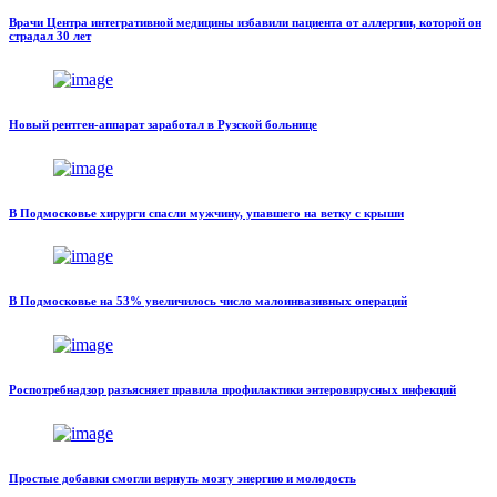
Врачи Центра интегративной медицины избавили пациента от аллергии, которой он
страдал 30 лет
Новый рентген-аппарат заработал в Рузской больнице
В Подмосковье хирурги спасли мужчину, упавшего на ветку с крыши
В Подмосковье на 53% увеличилось число малоинвазивных операций
Роспотребнадзор разъясняет правила профилактики энтеровирусных инфекций
Простые добавки смогли вернуть мозгу энергию и молодость