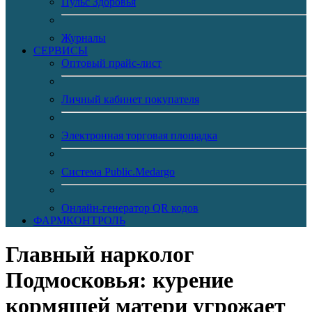
Пульс Здоровья
Журналы
CЕРВИСЫ
Оптовый прайс-лист
Личный кабинет покупателя
Электронная торговая площадка
Система Public.Medargo
Онлайн-генератор QR кодов
ФАРМКОНТРОЛЬ
Главный нарколог
Подмосковья: курение
кормящей матери угрожает