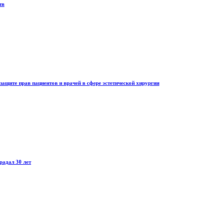
тв
защите прав пациентов и врачей в сфере эстетической хирургии
радал 30 лет