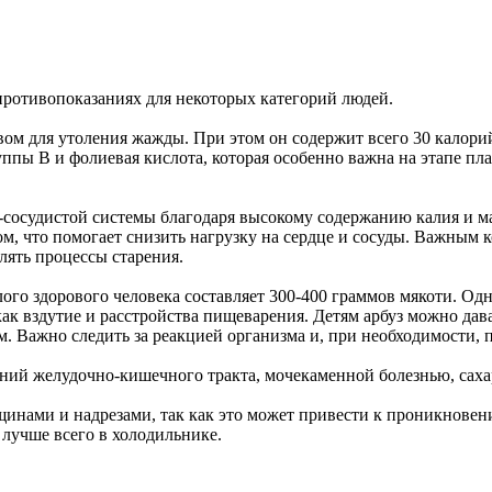
 противопоказаниях для некоторых категорий людей.
твом для утоления жажды. При этом он содержит всего 30 калори
уппы В и фолиевая кислота, которая особенно важна на этапе 
но-сосудистой системы благодаря высокому содержанию калия и 
, что помогает снизить нагрузку на сердце и сосуды. Важным 
лять процессы старения.
го здорового человека составляет 300-400 граммов мякоти. Однак
 вздутие и расстройства пищеварения. Детям арбуз можно дават
м. Важно следить за реакцией организма и, при необходимости, 
ний желудочно-кишечного тракта, мочекаменной болезнью, сахарн
ещинами и надрезами, так как это может привести к проникнов
 лучше всего в холодильнике.