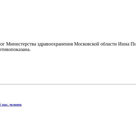
лог Министерства здравоохранения Московской области Инна Пич
отивопоказана.
 тыс. человек