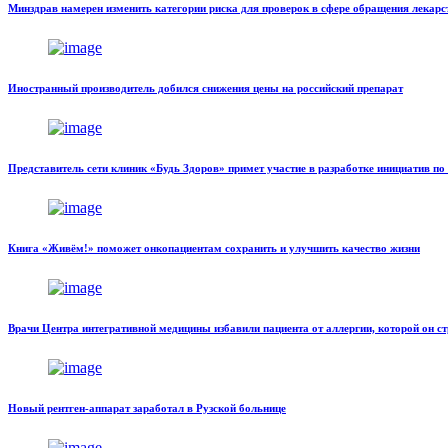
Минздрав намерен изменить категории риска для проверок в сфере обращения лекарс
Иностранный производитель добился снижения цены на российский препарат
Представитель сети клиник «Будь Здоров» примет участие в разработке инициатив по 
Книга «Живём!» поможет онкопациентам сохранить и улучшить качество жизни
Врачи Центра интегративной медицины избавили пациента от аллергии, которой он ст
Новый рентген-аппарат заработал в Рузской больнице