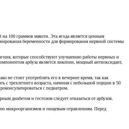
й на 100 граммов мякоти. Эта ягода является ценным
планирования беременности для формирования нервной системы
магния, которые способствуют улучшению работы нервных и
компонентом арбуза является ликопин, мощный антиоксидант,
о не стоит употреблять его в вечернее время, так как
ь с трехлетнего возраста, начиная с небольшой порции в 50
проконсультироваться с педиатром.
ым диабетом и гестозом следует отказаться от арбузов.
ению микроорганизмов и пищевым отравлениям. Перед