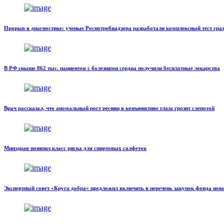
Прорыв в диагностике: ученые Роспотребнадзора разработали комплексный тест сра
В РФ свыше 862 тыс. пациентов с болезнями сердца получили бесплатные лекарства
Врач рассказал, что аномальный рост ресниц в конъюнктиве глаза грозит слепотой
Минздрав понизил класс риска для спиртовых салфеток
Экспертный совет «Круга добра» предложил включить в перечень закупок фонда но