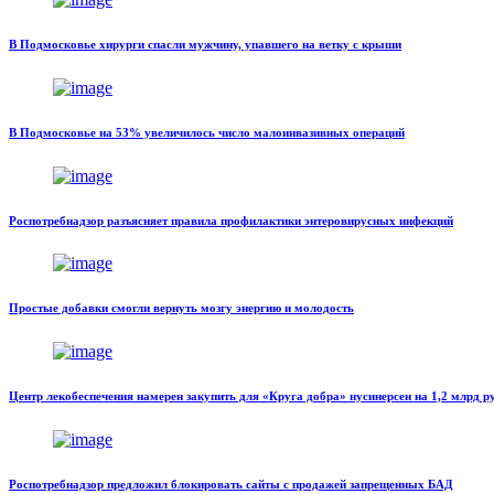
В Подмосковье хирурги спасли мужчину, упавшего на ветку с крыши
В Подмосковье на 53% увеличилось число малоинвазивных операций
Роспотребнадзор разъясняет правила профилактики энтеровирусных инфекций
Простые добавки смогли вернуть мозгу энергию и молодость
Центр лекобеспечения намерен закупить для «Круга добра» нусинерсен на 1,2 млрд р
Роспотребнадзор предложил блокировать сайты с продажей запрещенных БАД