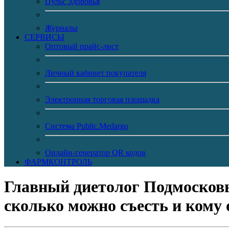
Пульс Здоровья
Журналы
CЕРВИСЫ
Оптовый прайс-лист
Личный кабинет покупателя
Электронная торговая площадка
Система Public.Medargo
Онлайн-генератор QR кодов
ФАРМКОНТРОЛЬ
Главный диетолог Подмосковь
сколько можно съесть и кому