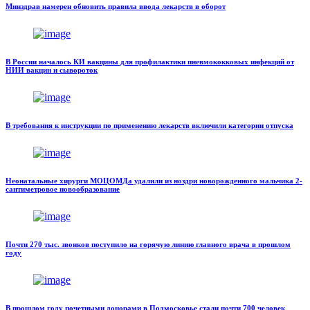
Минздрав намерен обновить правила ввода лекарств в оборот
В России началось КИ вакцины для профилактики пневмококковых инфекций от
НИИ вакцин и сывороток
В требования к инструкции по применению лекарств включили категории отпуска
Неонатальные хирурги МОЦОМДа удалили из ноздри новорожденного мальчика 2-
сантиметровое новообразование
Почти 270 тыс. звонков поступило на горячую линию главного врача в прошлом
году
В прошлом году почетными донорами в Подмосковье стали почти 700 человек