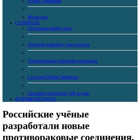
Пульс Здоровья
Журналы
CЕРВИСЫ
Оптовый прайс-лист
Личный кабинет покупателя
Электронная торговая площадка
Система Public.Medargo
Онлайн-генератор QR кодов
ФАРМКОНТРОЛЬ
Российские учёные
разработали новые
противораковые соединения,