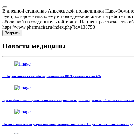
В дневной стационар Апрелевской поликлиники Наро-Фоминск
руки, которое мешало ему в повседневной жизни и работе пло
оболочкой из соединительной ткани. Пациент рассказал, что об
https://www.pharmacist.ru/index.php?id=138758
Закрыть
Новости медицины
В Подмосковье охват обследованием на ВИЧ увеличился на 4%
Врачи областного центра охраны материнства и детства удалили у 5-летнего мальчик
Почти 2 млн телемедицинских консультаций провели в Подмосковье в прошлом году