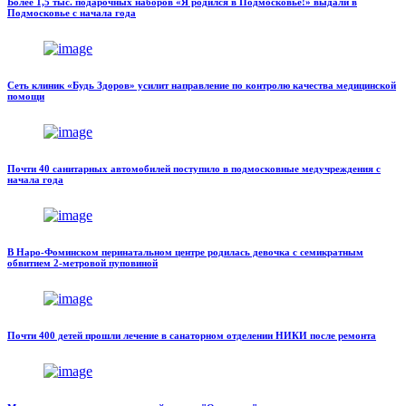
Более 1,5 тыс. подарочных наборов «Я родился в Подмосковье!» выдали в
Подмосковье с начала года
Сеть клиник «Будь Здоров» усилит направление по контролю качества медицинской
помощи
Почти 40 санитарных автомобилей поступило в подмосковные медучреждения с
начала года
В Наро-Фоминском перинатальном центре родилась девочка с семикратным
обвитием 2-метровой пуповиной
Почти 400 детей прошли лечение в санаторном отделении НИКИ после ремонта