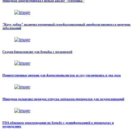
Минздрав зарегистрировал новый аналог "Оземпика"
"Круг добра" включил вторичный гемофагоцитарный лимфогистиоцитоз в перечень
заболеваний
Создан биокомпозит для борьбы с меланомой
Приветственные премии для фармспециалистов за год увеличились в два раза
Минздрав разъяснил порядок отпуска аптеками препаратов для медорганизаций
FDA обновило рекомендации по борьбе с дезинформацией о препаратах и
медизделиях