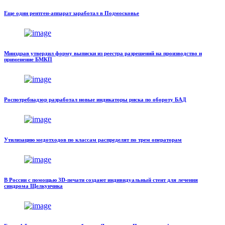
Еще один рентген-аппарат заработал в Подмосковье
Минздрав утвердил форму выписки из реестра разрешений на производство и
применение БМКП
Роспотребнадзор разработал новые индикаторы риска по обороту БАД
Утилизацию медотходов по классам распределят по трем операторам
В России с помощью 3D-печати создают индивидуальный стент для лечения
синдрома Щелкунчика