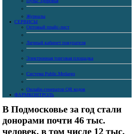
Пульс Здоровья
Журналы
CЕРВИСЫ
Оптовый прайс-лист
Личный кабинет покупателя
Электронная торговая площадка
Система Public.Medargo
Онлайн-генератор QR кодов
ФАРМКОНТРОЛЬ
В Подмосковье за год стали
донорами почти 46 тыс.
человек, в том числе 12 тыс.