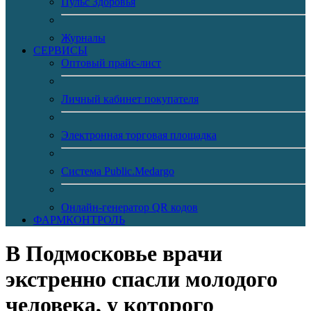
Пульс Здоровья
Журналы
CЕРВИСЫ
Оптовый прайс-лист
Личный кабинет покупателя
Электронная торговая площадка
Система Public.Medargo
Онлайн-генератор QR кодов
ФАРМКОНТРОЛЬ
В Подмосковье врачи
экстренно спасли молодого
человека, у которого