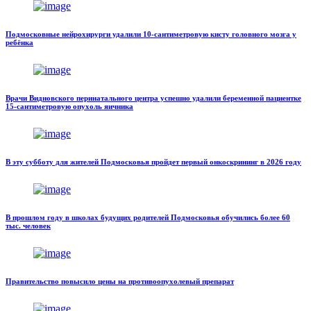
Подмосковные нейрохирурги удалили 10-сантиметровую кисту головного мозга у
ребёнка
Врачи Видновского перинатального центра успешно удалили беременной пациентке
15-сантиметровую опухоль яичника
В эту субботу для жителей Подмосковья пройдет первый онкоскрининг в 2026 году
В прошлом году в школах будущих родителей Подмосковья обучились более 60
тыс. человек
Правительство повысило цены на противоопухолевый препарат