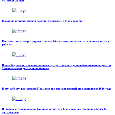
фармпродукцию
Новая подстанция скорой помощи открылась в Подмосковье
Подмосковные нейрохирурги удалили 10-сантиметровую кисту головного мозга у
ребёнка
Врачи Видновского перинатального центра успешно удалили беременной пациентке
15-сантиметровую опухоль яичника
В эту субботу для жителей Подмосковья пройдет первый онкоскрининг в 2026 году
В прошлом году в школах будущих родителей Подмосковья обучились более 60
тыс. человек