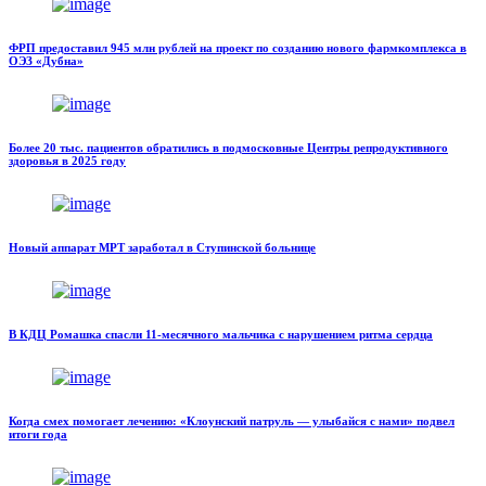
ФРП предоставил 945 млн рублей на проект по созданию нового фармкомплекса в
ОЭЗ «Дубна»
Более 20 тыс. пациентов обратились в подмосковные Центры репродуктивного
здоровья в 2025 году
Новый аппарат МРТ заработал в Ступинской больнице
В КДЦ Ромашка спасли 11-месячного мальчика с нарушением ритма сердца
Когда смех помогает лечению: «Клоунский патруль — улыбайся с нами» подвел
итоги года