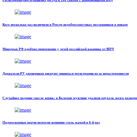
Роспотребнадзор ограничил доступ к 200 сайтам с запрещенными БАД
Кого несколько раз включили в Реестр недобросовестных поставщиков в январе
Минздрав РФ одобрил применение у детей российской вакцины от ВПЧ
Держатели РУ дженериков рискуют лишиться регистрации из-за нерасторопности
Случайное падение спасло жизнь: в Коломне мужчине удалили опухоль мозга размер
Подмосковные врачи помогли женщине стать мамой в 6-й раз