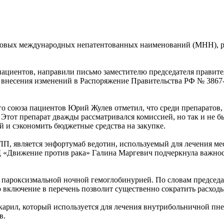
12 новых международных непатентованных наименований (МНН),
ациентов, направили письмо заместителю председателя правите
 внесения изменений в Распоряжение Правительства РФ № 3867-
го союза пациентов Юрий Жулев отметил, что среди препаратов, 
Этот препарат дважды рассматривался комиссией, но так и не бы
й и сэкономить бюджетные средства на закупке.
П, является энфортумаб ведотин, используемый для лечения ме
Д «Движение против рака» Галина Маргевич подчеркнула важнос
 с пароксизмальной ночной гемоглобинурией. По словам председ
го включение в перечень позволит существенно сократить расход
арил, который используется для лечения внутрибольничной пне
в.