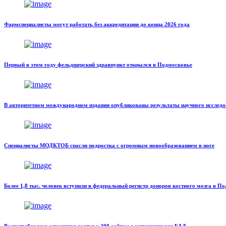
Фармспециалисты могут работать без аккредитации до конца 2026 года
Первый в этом году фельдшерский здравпункт открылся в Подмосковье
В авторитетном международном издании опубликованы результаты научного исследов
Специалисты МОДКТОБ спасли подростка с огромным новообразованием в ноге
Более 1,8 тыс. человек вступили в федеральный регистр доноров костного мозга в По