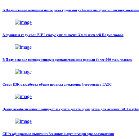
В Подмосковье женщины после рака груди могут бесплатно пройти пластику молочн
В прошлом году свой ВИЧ-статус узнали почти 3 млн жителей Подмосковья
В Подмосковье репродуктивную диспансеризацию прошли более 900 тыс. человек
Совет ЕЭК разработал общие правила электронной торговли в ЕАЭС
Центр лекобеспечения планирует закупить десять препаратов для лечения ВИЧ и тубе
США официально вышли из Всемирной организации здравоохранения