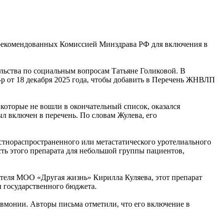
 рекомендованных Комиссией Минздрава РФ для включения в
льства по социальным вопросам Татьяне Голиковой. В
р от 18 декабря 2025 года, чтобы добавить в Перечень ЖНВЛП
которые не вошли в окончательный список, оказался
л включен в перечень. По словам Жулева, его
стнораспространенного или метастатического уротелиального
ть этого препарата для небольшой группы пациентов,
ателя МОО «Другая жизнь» Кирилла Куляева, этот препарат
ы государственного бюджета.
вмонии. Авторы письма отметили, что его включение в