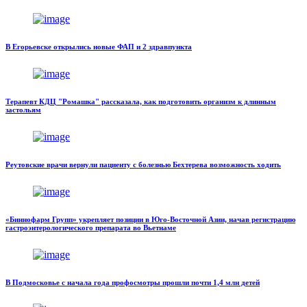
В Егорьевске открылись новые ФАП и 2 здравпункта
Терапевт КДЦ "Ромашка" рассказала, как подготовить организм к длинным
застольям
Реутовские врачи вернули пациенту с болезнью Бехтерева возможность ходить
«Биннофарм Групп» укрепляет позиции в Юго-Восточной Азии, начав регистрацию
гастроэнтерологического препарата во Вьетнаме
В Подмосковье с начала года профосмотры прошли почти 1,4 млн детей