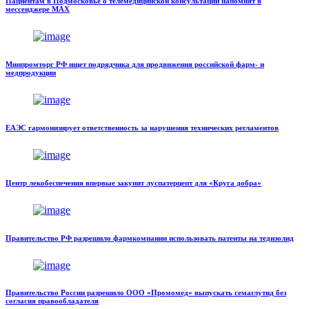
Пациентам в Подмосковье о телемедицинской консультации напомнят в
мессенджере МАХ
Минпромторг РФ ищет подрядчика для продвижения российской фарм- и
медпродукции
ЕАЭС гармонизирует ответственность за нарушения технических регламентов
Центр лекобеспечения впервые закупит луспатерцепт для «Круга добра»
Правительство РФ разрешило фармкомпании использовать патенты на тедизолид
Правительство России разрешило ООО «Промомед» выпускать семаглутид без
согласия правообладателя