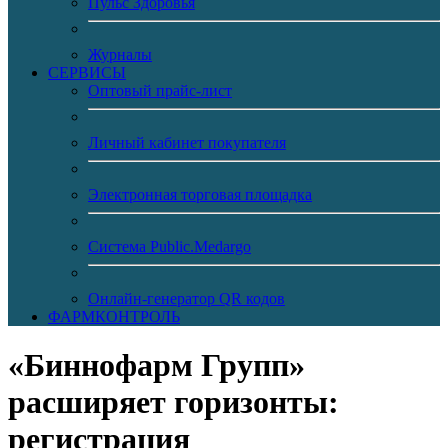
Пульс Здоровья
Журналы
CЕРВИСЫ
Оптовый прайс-лист
Личный кабинет покупателя
Электронная торговая площадка
Система Public.Medargo
Онлайн-генератор QR кодов
ФАРМКОНТРОЛЬ
«Биннофарм Групп»
расширяет горизонты:
регистрация