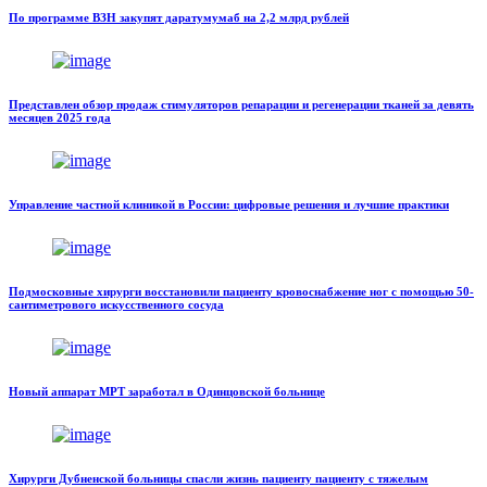
По программе ВЗН закупят даратумумаб на 2,2 млрд рублей
Представлен обзор продаж стимуляторов репарации и регенерации тканей за девять
месяцев 2025 года
Управление частной клиникой в России: цифровые решения и лучшие практики
Подмосковные хирурги восстановили пациенту кровоснабжение ног с помощью 50-
сантиметрового искусственного сосуда
Новый аппарат МРТ заработал в Одинцовской больнице
Хирурги Дубненской больницы спасли жизнь пациенту пациенту с тяжелым