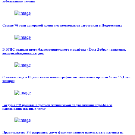
заболеванием печени
Свыше 76 тонн донорской крови и ее компонентов заготовили в Подмосковье
В ЭГИС подвели итоги благотворительного марафона «Ёлка Добра»: движение,
которое объединяет сердца
С начала года в Подмосковье маммографию по самозаписи прошли более 15,1 тыс.
женщин
Госдума РФ приняла в третьем чтении закон об увеличении штрафов за
навязывание платных услуг
Правительство РФ разрешило двум фармкомпаниям использовать патенты на