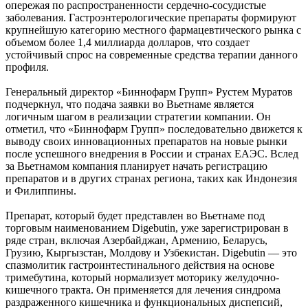
опережая по распространенности сердечно-сосудистые
заболевания. Гастроэнтерологические препараты формируют
крупнейшую категорию местного фармацевтического рынка с
объемом более 1,4 миллиарда долларов, что создает
устойчивый спрос на современные средства терапии данного
профиля.
Генеральный директор «Биннофарм Групп» Рустем Муратов
подчеркнул, что подача заявки во Вьетнаме является
логичным шагом в реализации стратегии компании. Он
отметил, что «Биннофарм Групп» последовательно движется к
выводу своих инновационных препаратов на новые рынки
после успешного внедрения в России и странах ЕАЭС. Вслед
за Вьетнамом компания планирует начать регистрацию
препаратов и в других странах региона, таких как Индонезия
и Филиппины.
Препарат, который будет представлен во Вьетнаме под
торговым наименованием Digebutin, уже зарегистрирован в
ряде стран, включая Азербайджан, Армению, Беларусь,
Грузию, Кыргызстан, Молдову и Узбекистан. Digebutin — это
спазмолитик гастроинтестинального действия на основе
тримебутина, который нормализует моторику желудочно-
кишечного тракта. Он применяется для лечения синдрома
раздраженного кишечника и функциональных диспепсий,