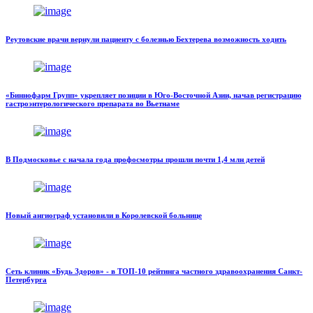
Реутовские врачи вернули пациенту с болезнью Бехтерева возможность ходить
«Биннофарм Групп» укрепляет позиции в Юго-Восточной Азии, начав регистрацию
гастроэнтерологического препарата во Вьетнаме
В Подмосковье с начала года профосмотры прошли почти 1,4 млн детей
Новый ангиограф установили в Королевской больнице
Сеть клиник «Будь Здоров» - в ТОП-10 рейтинга частного здравоохранения Санкт-
Петербурга