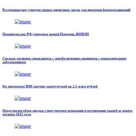
Росздравнадзор утвердил новые оценочные листы для проверки фарморганизаций
Правительство РФ утвердило новый Перечень ЖНВЛП
Сколько регионов справляются с лекобеспечением пациентов с ревматическими
заболеваниями
По программе ВЗН закупят даратумумаб на 2,2 млрд рублей
Представлен обзор продаж стимуляторов репарации и регенерации тканей за девять
месяцев 2025 года