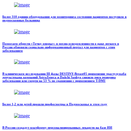
Более 310 единиц оборудования для мониторинга состояния пациентов поступило в
подмосковные больницы
Помогаем обрести «Точку опоры»: в месяц осведомленности о раке легкого в
России обновили социально-информационный портал для пациентов с этим
заболеванием
В клиническом исследовании III фазы DESTINY-Breast05 применение трастузумаба
дерукстекана компаний AstraZeneca и Daiichi Sankyo снизило риск рецидива
заболевания или смерти на 53 % по сравнению с применением T-DM1
Более 1,2 млн детей прошли профосмотры в Подмосковье в этом году
В России создадут платформу персонализированных лекарств на базе ИИ