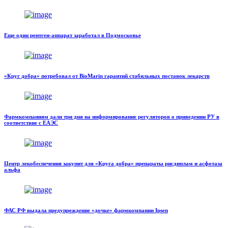
Еще один рентген-аппарат заработал в Подмосковье
«Круг добра» потребовал от BioMarin гарантий стабильных поставок лекарств
Фармкомпаниям дали три дня на информирование регуляторов о приведении РУ в
соответствие с ЕАЭС
Центр лекобеспечения закупит для «Круга добра» препараты рисдиплам и асфотаза
альфа
ФАС РФ выдала предупреждение «дочке» фармкомпании Ipsen