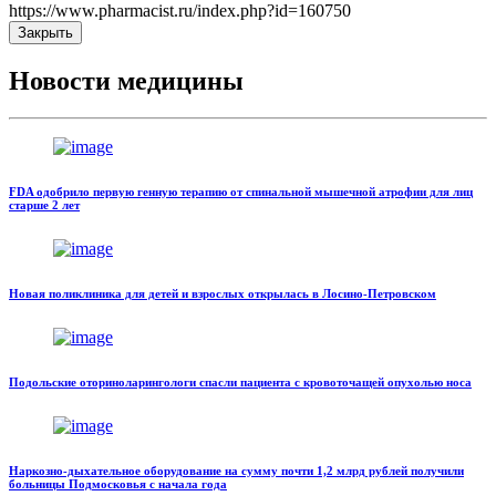
https://www.pharmacist.ru/index.php?id=160750
Закрыть
Новости медицины
FDA одобрило первую генную терапию от спинальной мышечной атрофии для лиц
старше 2 лет
Новая поликлиника для детей и взрослых открылась в Лосино-Петровском
Подольские оториноларингологи спасли пациента с кровоточащей опухолью носа
Наркозно-дыхательное оборудование на сумму почти 1,2 млрд рублей получили
больницы Подмосковья с начала года