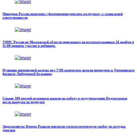
Минздрав России напомнил «фармпроизводителям-молчунам» о социальной
ответственности
УФНС России по Московской области приглашает налогоплательщиков 26 ноября в
11:00 принять участие в вебинаре.
Пункцию щитовидной железы под УЗИ-контролем начали проводить в Дзержинском
филиале Люберецкой больницы
Свыше 300 врачей-целевиков вышли на работу в медучреждения Подмосковья
после выпуска из медвузов
Эндоскописты Центра Рошаля извлекли стоматологическую скобку из желудка
девочки