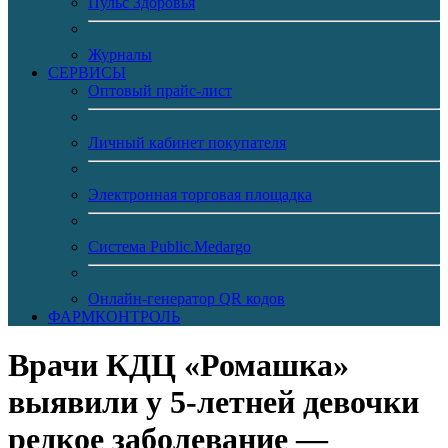
Пульс Здоровья
Журналы
CЕРВИСЫ
Оптовый прайс-лист
Личный кабинет покупателя
Электронная торговая площадка
Система Public.Medargo
Онлайн-генератор QR кодов
ФАРМКОНТРОЛЬ
Врачи КДЦ «Ромашка»
выявили у 5-летней девочки
редкое заболевание —