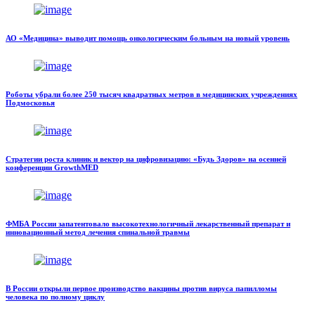
АО «Медицина» выводит помощь онкологическим больным на новый уровень
Роботы убрали более 250 тысяч квадратных метров в медицинских учреждениях
Подмосковья
Стратегии роста клиник и вектор на цифровизацию: «Будь Здоров» на осенней
конференции GrowthMED
ФМБА России запатентовало высокотехнологичный лекарственный препарат и
инновационный метод лечения спинальной травмы
В России открыли первое производство вакцины против вируса папилломы
человека по полному циклу