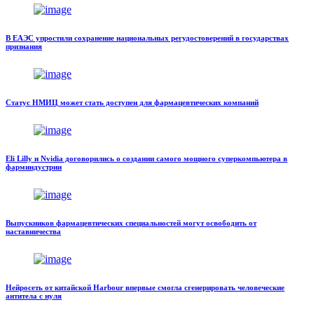
В ЕАЭС упростили сохранение национальных регудостоверений в государствах
признания
Статус НМИЦ может стать доступен для фармацевтических компаний
Eli Lilly и Nvidia договорились о создании самого мощного суперкомпьютера в
фарминдустрии
Выпускников фармацевтических специальностей могут освободить от
наставничества
Нейросеть от китайской Harbour впервые смогла сгенерировать человеческие
антитела с нуля