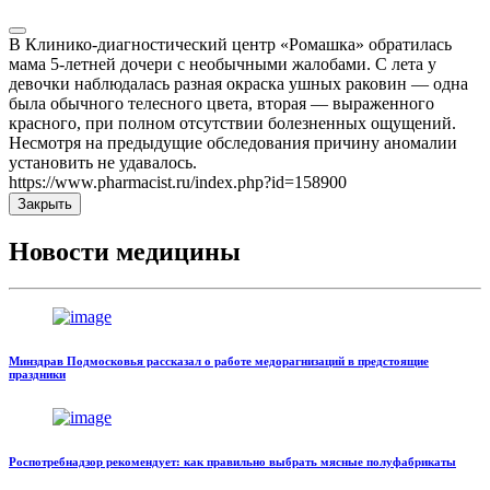
В Клинико-диагностический центр «Ромашка» обратилась
мама 5-летней дочери с необычными жалобами. С лета у
девочки наблюдалась разная окраска ушных раковин — одна
была обычного телесного цвета, вторая — выраженного
красного, при полном отсутствии болезненных ощущений.
Несмотря на предыдущие обследования причину аномалии
установить не удавалось.
https://www.pharmacist.ru/index.php?id=158900
Закрыть
Новости медицины
Минздрав Подмосковья рассказал о работе медорагнизаций в предстоящие
праздники
Роспотребнадзор рекомендует: как правильно выбрать мясные полуфабрикаты