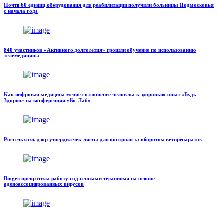
Почти 60 единиц оборудования для реабилитации получили больницы Подмосковья
с начала года
840 участников «Активного долголетия» прошли обучение по использованию
телемедицины
Как цифровая медицина меняет отношение человека к здоровью: опыт «Будь
Здоров» на конференции «Ко-Лаб»
Россельхознадзор утвердил чек-листы для контроля за оборотом ветпрепаратов
Biogen прекратила работу над генными терапиями на основе
аденоассоциированных вирусов