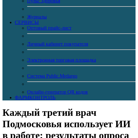
Пульс Здоровья
Журналы
CЕРВИСЫ
Оптовый прайс-лист
Личный кабинет покупателя
Электронная торговая площадка
Система Public.Medargo
Онлайн-генератор QR кодов
ФАРМКОНТРОЛЬ
Каждый третий врач
Подмосковья использует ИИ
в работе: результаты опроса