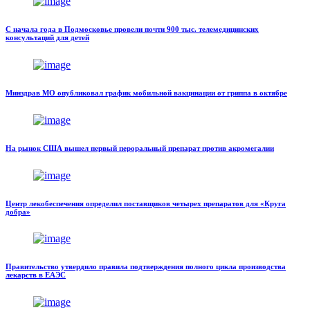
С начала года в Подмосковье провели почти 900 тыс. телемедицинских
консультаций для детей
Минздрав МО опубликовал график мобильной вакцинации от гриппа в октябре
На рынок США вышел первый пероральный препарат против акромегалии
Центр лекобеспечения определил поставщиков четырех препаратов для «Круга
добра»
Правительство утвердило правила подтверждения полного цикла производства
лекарств в ЕАЭС