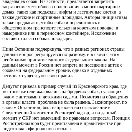
владельцев собак. В частности, предлагается запретить
загрязнение мест общего пользования в многоквартирных
домах, таких как подъезды, лифты и лестничные клетки, а
также детские и спортивные площадки. Авторы инициативы
также предлагают, чтобы собаки перевозились в
общественном транспорте только на коротком поводке, в
наморднике или в переносном контейнере. Исключение
составят только собаки-поводыри.
Нина Останина подчеркнула, что в разных регионах страны
данный вопрос регулируется по-разному, и в связи с этим
необходимо принятие единого федерального закона. На
данный момент в России нет запрета на посещение аптек с
собаками на федеральном уровне, однако в отдельных
регионах существуют свои правила.
Депутат привела в пример случай из Красноярского края, где
местные жители жаловались на бродячих собак, гуляющих
рядом с аптеками и детскими садами. Несмотря на обращения
в органы власти, проблема не была решена. Законопроект, по
словам Останиной, был направлен на согласование в
Следственный комитет и Роспотребнадзор, и на данный
момент у СКР нет замечаний по правовым вопросам. Позиция
Роспотребнадзора будет представлена в правительстве при
подготовке официального отзыва.