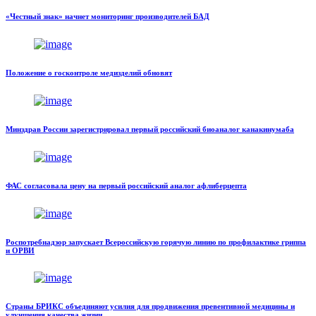
«Честный знак» начнет мониторинг производителей БАД
Положение о госконтроле медизделий обновят
Минздрав России зарегистрировал первый российский биоаналог канакинумаба
ФАС согласовала цену на первый российский аналог афлиберцепта
Роспотребнадзор запускает Всероссийскую горячую линию по профилактике гриппа
и ОРВИ
Страны БРИКС объединяют усилия для продвижения превентивной медицины и
улучшения качества жизни