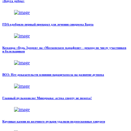
«Круга добра»
FDA одобрило первый препарат для лечения синдрома Барта
Команда «Будь Здоров» на «Московском марафоне» - рекорд по числу участников
и болельщиков
ВОЗ: Нет доказательств влияния парацетамола на развитие аутизма
Главный пульмонолог Минздрава: астма спорту не помеха!
Крупные камни из желчного пузыря удалили подмосковные хирурги