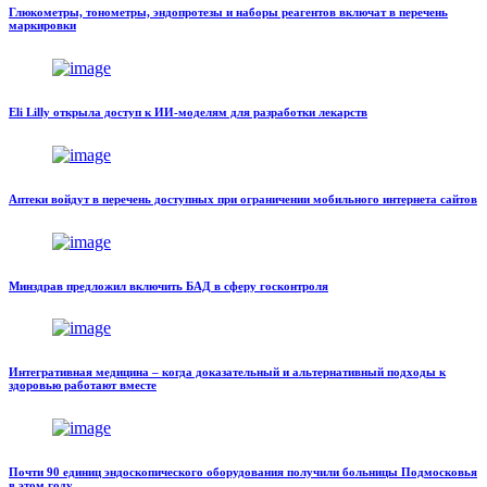
Глюкометры, тонометры, эндопротезы и наборы реагентов включат в перечень
маркировки
Eli Lilly открыла доступ к ИИ-моделям для разработки лекарств
Аптеки войдут в перечень доступных при ограничении мобильного интернета сайтов
Минздрав предложил включить БАД в сферу госконтроля
Интегративная медицина – когда доказательный и альтернативный подходы к
здоровью работают вместе
Почти 90 единиц эндоскопического оборудования получили больницы Подмосковья
в этом году