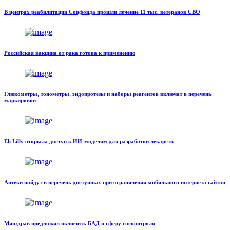
В центрах реабилитации Соцфонда прошли лечение 11 тыс. ветеранов СВО
Российская вакцина от рака готова к применению
Глюкометры, тонометры, эндопротезы и наборы реагентов включат в перечень
маркировки
Eli Lilly открыла доступ к ИИ-моделям для разработки лекарств
Аптеки войдут в перечень доступных при ограничении мобильного интернета сайтов
Минздрав предложил включить БАД в сферу госконтроля