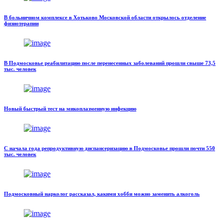
В больничном комплексе в Хотьково Московской области открылось отделение
физиотерапии
В Подмосковье реабилитацию после перенесенных заболеваний прошли свыше 73,5
тыс. человек
Новый быстрый тест на микоплазменную инфекцию
С начала года репродуктивную диспансеризацию в Подмосковье прошли почти 550
тыс. человек
Подмосковный нарколог рассказал, какими хобби можно заменить алкоголь