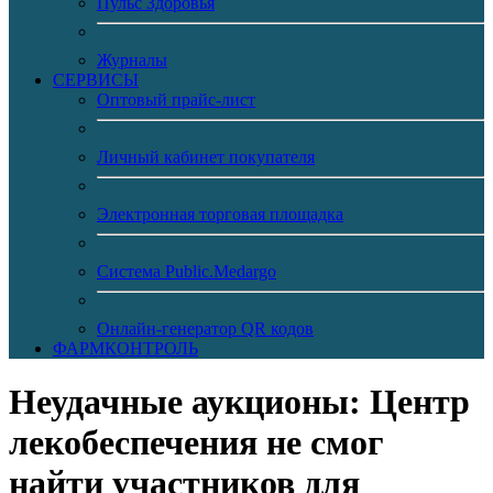
Пульс Здоровья
Журналы
CЕРВИСЫ
Оптовый прайс-лист
Личный кабинет покупателя
Электронная торговая площадка
Система Public.Medargo
Онлайн-генератор QR кодов
ФАРМКОНТРОЛЬ
Неудачные аукционы: Центр
лекобеспечения не смог
найти участников для