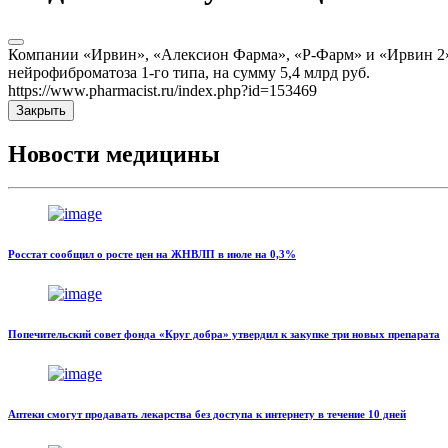
Компании «Ирвин», «Алексион Фарма», «Р-Фарм» и «Ирвин 2» б
нейрофиброматоза 1-го типа, на сумму 5,4 млрд руб.
https://www.pharmacist.ru/index.php?id=153469
Закрыть
Новости медицины
Росстат сообщил о росте цен на ЖНВЛП в июле на 0,3%
Попечительский совет фонда «Круг добра» утвердил к закупке три новых препарата
Аптеки смогут продавать лекарства без доступа к интернету в течение 10 дней