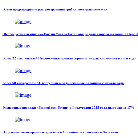
Врачи предупредили о распространении грибка, пожирающего мозг
Шестикратная чемпионка России Ульяна Баташова родила второго малыша в Наро-
Более 22 тыс. жителей Подмосковья прошли скрининг на рак кишечника в этом году
Более 60 аппаратов ЭКГ поступили в подмосковные больницы с начала года
Экспортные продажи «Биннофарм Групп» в I полугодии 2025 года выросли на 17%
Отделение физиотерапии открылось в больничном комплексе в Хотьково