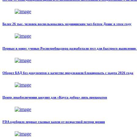
Более 26 тыс. человек воспользовались медицинским чат-ботом Денис в этом году
Первые в мире: ученые Роспотребнадзора разработали тест для быстрого выявления 
Оборот БАД без документов о качестве предложили блокировать с марта 2026 года
Центр лекобеспечения закупит для «Круга добра» пять препаратов
FDA одобрило первые глазные капли от возрастной потери зрения