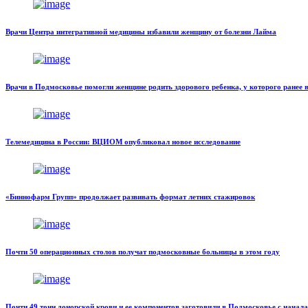
Врачи Центра интегративной медицины избавили женщину от болезни Лайма
Врачи в Подмосковье помогли женщине родить здорового ребенка, у которого ранее 
Телемедицина в России: ВЦИОМ опубликовал новое исследование
«Биннофарм Групп» продолжает развивать формат летних стажировок
Почти 50 операционных столов получат подмосковные больницы в этом году
Почти 49 тонн донорской крови и ее компонентов заготовили в Подмосковье с начала