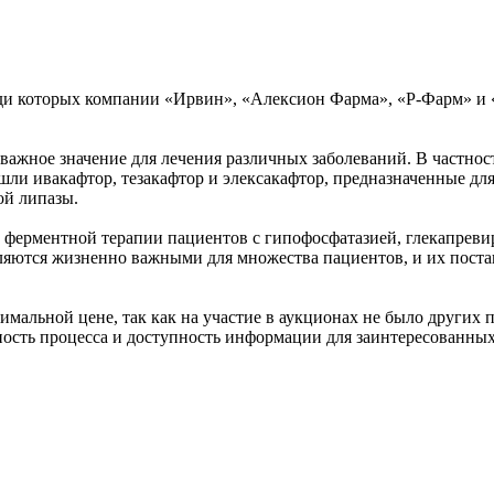
ди которых компании «Ирвин», «Алексион Фарма», «Р-Фарм» и «
ажное значение для лечения различных заболеваний. В частност
шли ивакафтор, тезакафтор и элексакафтор, предназначенные для
ой липазы.
 ферментной терапии пациентов с гипофосфатазией, глекапревир
ляются жизненно важными для множества пациентов, и их поста
мальной цене, так как на участие в аукционах не было других 
чность процесса и доступность информации для заинтересованных