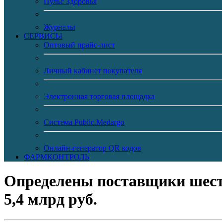
Пульс Здоровья
Журналы
CЕРВИСЫ
Оптовый прайс-лист
Личный кабинет покупателя
Электронная торговая площадка
Система Public.Medargo
Онлайн-генератор QR кодов
ФАРМКОНТРОЛЬ
Определены поставщики шест
5,4 млрд руб.