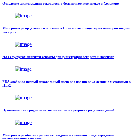
Отделение физиотерапии открылось в больничном комплексе в Хотьково
Минпромторг предложил изменения в Положение о лицензировании производства
лекарств
На Госуслугах появятся сервисы для регистрации лекарств и патентов
FDA одобрило первый пероральный препарат против рака легких с мутациями в
HER2
Правительство продлило эксперимент по маркировке ряда медизделий
Минпромторг обновит регламент выдачи заключений о подтверждении
происхождения лекарств