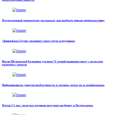
Подмосковный травматолог рассказала, как выбрать рюкзак первокласснику
«Биннофарм Групп» поощряет спорт среди сотрудников
Врачи Щелковской больницы удалили 71-летней пациентке кисту с волосами
размером с помело
Инфекционисты увидели необходимость в срочных мерах из-за менингококка
Почти 5,5 тыс. молодых медиков получают надбавку в Подмосковье