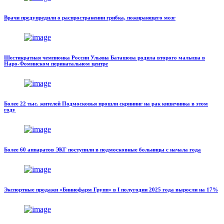
Врачи предупредили о распространении грибка, пожирающего мозг
Шестикратная чемпионка России Ульяна Баташова родила второго малыша в
Наро-Фоминском перинатальном центре
Более 22 тыс. жителей Подмосковья прошли скрининг на рак кишечника в этом
году
Более 60 аппаратов ЭКГ поступили в подмосковные больницы с начала года
Экспортные продажи «Биннофарм Групп» в I полугодии 2025 года выросли на 17%