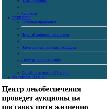
Пульс Здоровья
Журналы
CЕРВИСЫ
Оптовый прайс-лист
Личный кабинет покупателя
Электронная торговая площадка
Система Public.Medargo
Онлайн-генератор QR кодов
ФАРМКОНТРОЛЬ
Центр лекобеспечения
проведет аукционы на
поставку пяти жизненно