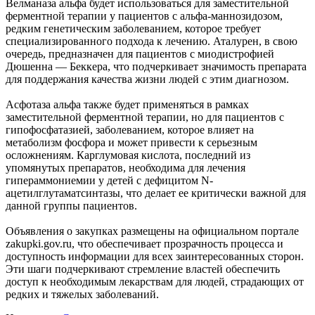
Велманаза альфа будет использоваться для заместительной
ферментной терапии у пациентов с альфа-маннозидозом,
редким генетическим заболеванием, которое требует
специализированного подхода к лечению. Аталурен, в свою
очередь, предназначен для пациентов с миодистрофией
Дюшенна — Беккера, что подчеркивает значимость препарата
для поддержания качества жизни людей с этим диагнозом.
Асфотаза альфа также будет применяться в рамках
заместительной ферментной терапии, но для пациентов с
гипофосфатазией, заболеванием, которое влияет на
метаболизм фосфора и может привести к серьезным
осложнениям. Карглумовая кислота, последний из
упомянутых препаратов, необходима для лечения
гипераммониемии у детей с дефицитом N-
ацетилглутаматсинтазы, что делает ее критически важной для
данной группы пациентов.
Объявления о закупках размещены на официальном портале
zakupki.gov.ru, что обеспечивает прозрачность процесса и
доступность информации для всех заинтересованных сторон.
Эти шаги подчеркивают стремление властей обеспечить
доступ к необходимым лекарствам для людей, страдающих от
редких и тяжелых заболеваний.