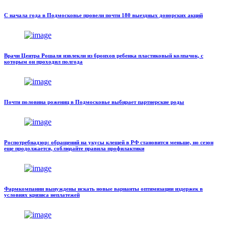
С начала года в Подмосковье провели почти 180 выездных донорских акций
Врачи Центра Рошаля извлекли из бронхов ребенка пластиковый колпачок, с
которым он проходил полгода
Почти половина рожениц в Подмосковье выбирает партнерские роды
Роспотребнадзор: обращений на укусы клещей в РФ становится меньше, но сезон
еще продолжается, соблюдайте правила профилактики
Фармкомпании вынуждены искать новые варианты оптимизации издержек в
условиях кризиса неплатежей