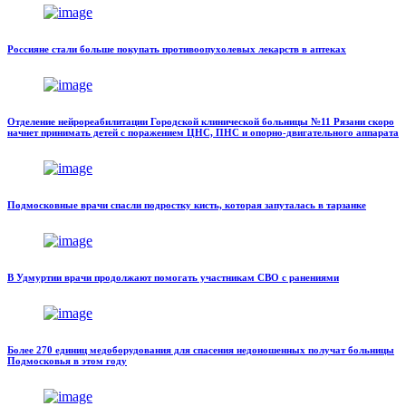
Россияне стали больше покупать противоопухолевых лекарств в аптеках
Отделение нейрореабилитации Городской клинической больницы №11 Рязани скоро
начнет принимать детей с поражением ЦНС, ПНС и опорно-двигательного аппарата
Подмосковные врачи спасли подростку кисть, которая запуталась в тарзанке
В Удмуртии врачи продолжают помогать участникам СВО с ранениями
Более 270 единиц медоборудования для спасения недоношенных получат больницы
Подмосковья в этом году