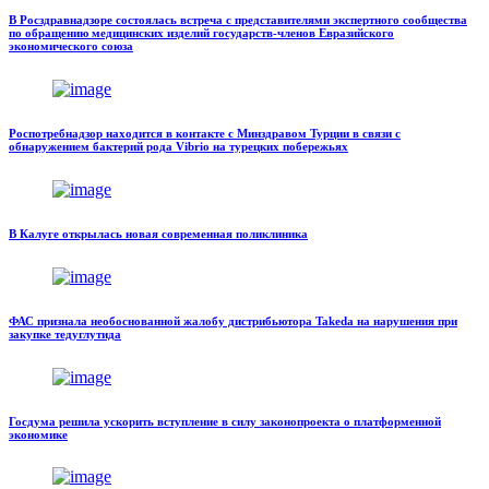
В Росздравнадзоре состоялась встреча с представителями экспертного сообщества
по обращению медицинских изделий государств-членов Евразийского
экономического союза
Роспотребнадзор находится в контакте с Минздравом Турции в связи с
обнаружением бактерий рода Vibrio на турецких побережьях
В Калуге открылась новая современная поликлиника
ФАС признала необоснованной жалобу дистрибьютора Takeda на нарушения при
закупке тедуглутида
Госдума решила ускорить вступление в силу законопроекта о платформенной
экономике