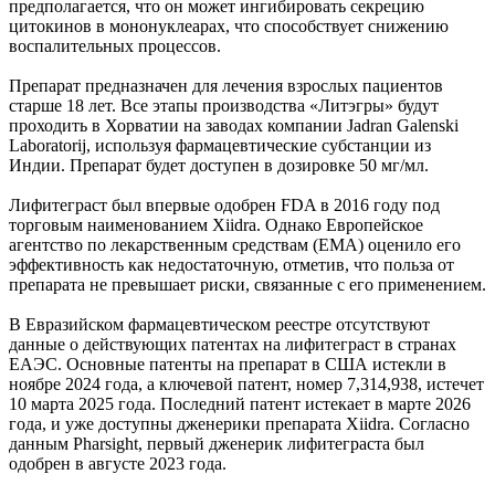
предполагается, что он может ингибировать секрецию
цитокинов в мононуклеарах, что способствует снижению
воспалительных процессов.
Препарат предназначен для лечения взрослых пациентов
старше 18 лет. Все этапы производства «Литэгры» будут
проходить в Хорватии на заводах компании Jadran Galenski
Laboratorij, используя фармацевтические субстанции из
Индии. Препарат будет доступен в дозировке 50 мг/мл.
Лифитеграст был впервые одобрен FDA в 2016 году под
торговым наименованием Xiidra. Однако Европейское
агентство по лекарственным средствам (EMA) оценило его
эффективность как недостаточную, отметив, что польза от
препарата не превышает риски, связанные с его применением.
В Евразийском фармацевтическом реестре отсутствуют
данные о действующих патентах на лифитеграст в странах
ЕАЭС. Основные патенты на препарат в США истекли в
ноябре 2024 года, а ключевой патент, номер 7,314,938, истечет
10 марта 2025 года. Последний патент истекает в марте 2026
года, и уже доступны дженерики препарата Xiidra. Согласно
данным Pharsight, первый дженерик лифитеграста был
одобрен в августе 2023 года.