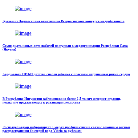
Врачей из Подмосковья отметили на Всероссийском конкурсе медработников
Семнадцать новых автомобилей поступили в медорганизации Республики Саха
(Якутия)
Кардиологи НИКИ детства спасли ребенка с опасным нарушением ритма сердца
В Республике Ингушетия заблокировано более 2,5 тысяч интернет-страниц,
незаконно предлагающих к реализации лекарства
Роспотребнадзор информирует о мерах профилактики в связи с сезонным риском
распространения бактерий рода Vibrio за рубежом