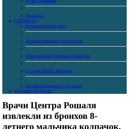
Пульс Здоровья
Журналы
CЕРВИСЫ
Оптовый прайс-лист
Личный кабинет покупателя
Электронная торговая площадка
Система Public.Medargo
Онлайн-генератор QR кодов
ФАРМКОНТРОЛЬ
Врачи Центра Рошаля
извлекли из бронхов 8-
летнего мальчика колпачок,