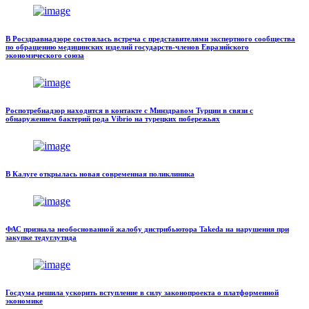
В Росздравнадзоре состоялась встреча с представителями экспертного сообщества
по обращению медицинских изделий государств-членов Евразийского
экономического союза
Роспотребнадзор находится в контакте с Минздравом Турции в связи с
обнаружением бактерий рода Vibrio на турецких побережьях
В Калуге открылась новая современная поликлиника
ФАС признала необоснованной жалобу дистрибьютора Takeda на нарушения при
закупке тедуглутида
Госдума решила ускорить вступление в силу законопроекта о платформенной
экономике