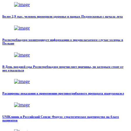
Более 2,9 тыс. человек проверили здоровье в парках Подмосковья с начала лета
Роспотребнадзор мониторирует информацию о предполагаемом случае холеры в
Польше
В День вредной еды Роспотребнадзор перечисляет причины, по которым стоит от
нее отказаться
Расширены показания к применению противогрибкового препарата изавуконазол
UNIКлиник и Российский Сепсис Форум: стратегическое партнерство на благо
пациентов