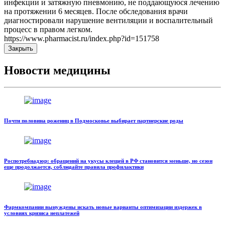
инфекции и затяжную пневмонию, не поддающуюся лечению
на протяжении 6 месяцев. После обследования врачи
диагностировали нарушение вентиляции и воспалительный
процесс в правом легком.
https://www.pharmacist.ru/index.php?id=151758
Закрыть
Новости медицины
Почти половина рожениц в Подмосковье выбирает партнерские роды
Роспотребнадзор: обращений на укусы клещей в РФ становится меньше, но сезон
еще продолжается, соблюдайте правила профилактики
Фармкомпании вынуждены искать новые варианты оптимизации издержек в
условиях кризиса неплатежей