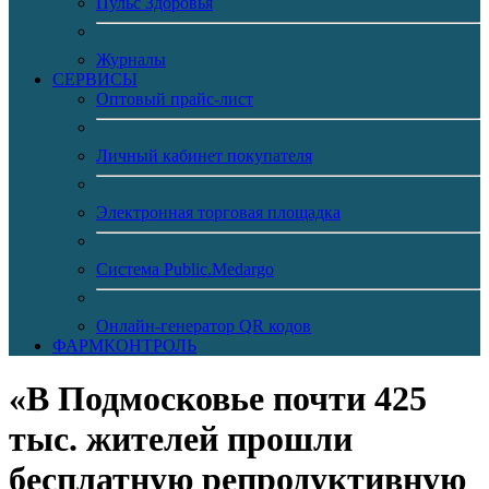
Пульс Здоровья
Журналы
CЕРВИСЫ
Оптовый прайс-лист
Личный кабинет покупателя
Электронная торговая площадка
Система Public.Medargo
Онлайн-генератор QR кодов
ФАРМКОНТРОЛЬ
«В Подмосковье почти 425
тыс. жителей прошли
бесплатную репродуктивную