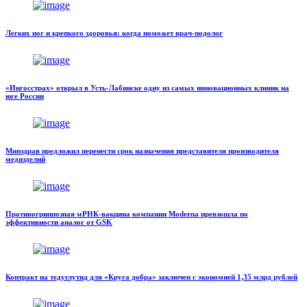
Легких ног и крепкого здоровья: когда поможет врач-подолог
«Ингосстрах» открыл в Усть-Лабинске одну из самых инновационных клиник на
юге России
Минздрав предложил перенести срок назначения представителя производителя
медизделий
Противогриппозная мРНК-вакцина компании Moderna превзошла по
эффективности аналог от GSK
Контракт на тедуглутид для «Круга добра» заключен с экономией 1,35 млрд рублей