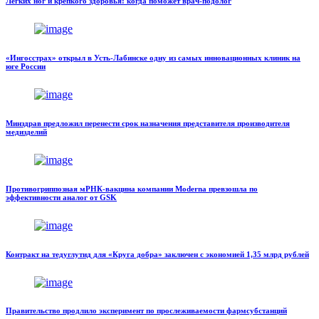
Легких ног и крепкого здоровья: когда поможет врач-подолог
«Ингосстрах» открыл в Усть-Лабинске одну из самых инновационных клиник на
юге России
Минздрав предложил перенести срок назначения представителя производителя
медизделий
Противогриппозная мРНК-вакцина компании Moderna превзошла по
эффективности аналог от GSK
Контракт на тедуглутид для «Круга добра» заключен с экономией 1,35 млрд рублей
Правительство продлило эксперимент по прослеживаемости фармсубстанций