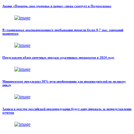
Акция «Проверь свое здоровье в парке» снова стартует в Подмосковье
В стационарах кратковременного пребывания провели более 8,7 тыс. операций
пациентам
Представлен обзор аптечных продаж седативных препаратов в 2024 году
Минпромторг предложил 30%-ную преференцию для производителей по полному
циклу
Записи в реестре российской промпродукции будут аннулировать за непредставление
отчетов