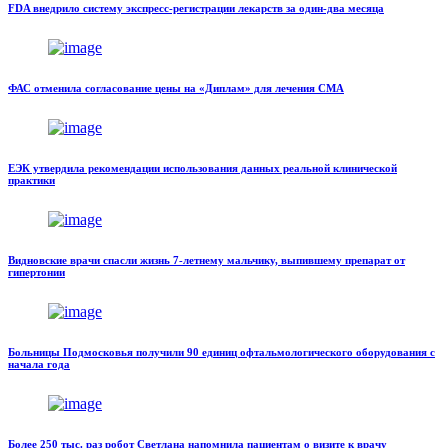
FDA внедрило систему экспресс-регистрации лекарств за один-два месяца
ФАС отменила согласование цены на «Диплам» для лечения СМА
ЕЭК утвердила рекомендации использования данных реальной клинической
практики
Видновские врачи спасли жизнь 7-летнему мальчику, выпившему препарат от
гипертонии
Больницы Подмосковья получили 90 единиц офтальмологического оборудования с
начала года
Более 250 тыс. раз робот Светлана напомнила пациентам о визите к врачу