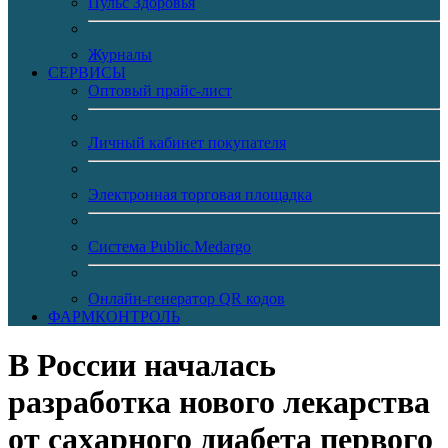
Пульс Здоровья
Журналы
CЕРВИСЫ
Оптовый прайс-лист
Личный кабинет покупателя
Электронная торговая площадка
Система Public.Medargo
Онлайн-генератор QR кодов
ФАРМКОНТРОЛЬ
В России началась
разработка нового лекарства
от сахарного диабета первого