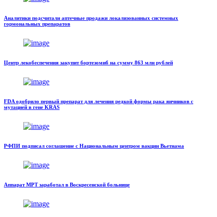
Аналитики подсчитали аптечные продажи локализованных системных
гормональных препаратов
Центр лекобеспечения закупит бортезомиб на сумму 863 млн рублей
FDA одобрило первый препарат для лечения редкой формы рака яичников c
мутацией в гене KRAS
РФПИ подписал соглашение с Национальным центром вакцин Вьетнама
Аппарат МРТ заработал в Воскресенской больнице