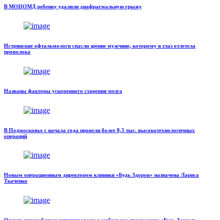
В МОЦОМД ребенку удалили диафрагмальную грыжу
Истринские офтальмологи спасли зрение мужчине, которому в глаз отлетела
проволока
Названы факторы ускоренного старения мозга
В Подмосковье с начала года провели более 8,3 тыс. высокотехнологичных
операций
Новым операционным директором клиники «Будь Здоров» назначена Лариса
Ткаченко