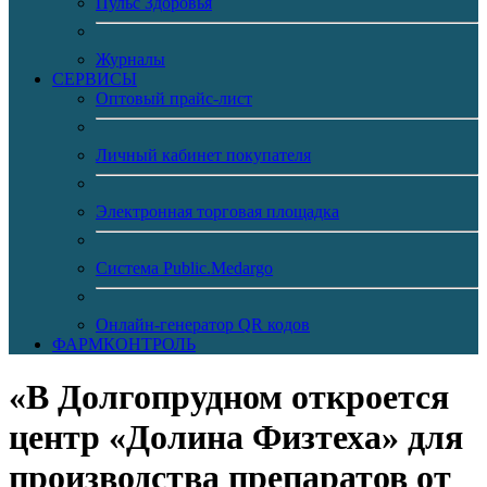
Пульс Здоровья
Журналы
CЕРВИСЫ
Оптовый прайс-лист
Личный кабинет покупателя
Электронная торговая площадка
Система Public.Medargo
Онлайн-генератор QR кодов
ФАРМКОНТРОЛЬ
«В Долгопрудном откроется
центр «Долина Физтеха» для
производства препаратов от