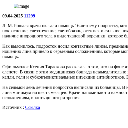
09.04.2025
11299
Л. М. Рошаля врачи оказали помощь 16-летнему подростку, кот
покраснение, слезотечение, светобоязнь, отек век и сильное п
наличие инородного тела в виде тканевой ворсинки, которое 
Как выяснилось, подросток носил контактные линзы, предназн
ношению линз привело к серьезным осложнениям, которые могл
помощь.
Офтальмолог Ксения Тараскова рассказала о том, что на фоне
слепоте. В связи с этим медицинская бригада незамедлительн
капли, гели и субконъюнктивальные инъекции антибиотиков. Бл
На седьмой день лечения подростка выписали из больницы. В н
линз минимум на шесть месяцев. Врачи напоминают о важност
осложнениям, вплоть до потери зрения.
Источник :
Ссылка