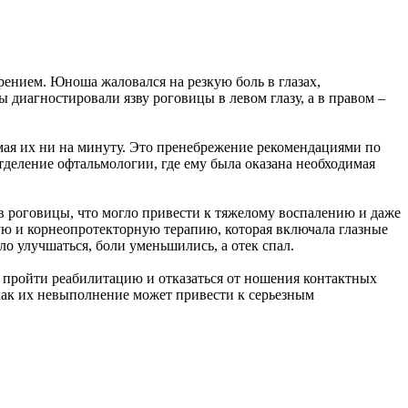
рением. Юноша жаловался на резкую боль в глазах,
ы диагностировали язву роговицы в левом глазу, а в правом –
имая их ни на минуту. Это пренебрежение рекомендациями по
деление офтальмологии, где ему была оказана необходимая
в роговицы, что могло привести к тяжелому воспалению и даже
ую и корнеопротекторную терапию, которая включала глазные
о улучшаться, боли уменьшились, а отек спал.
т пройти реабилитацию и отказаться от ношения контактных
как их невыполнение может привести к серьезным