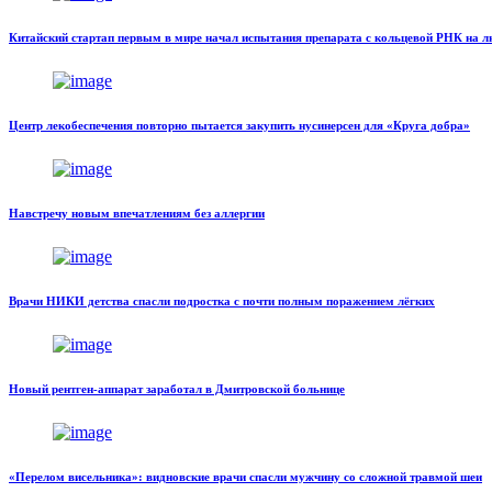
Китайский стартап первым в мире начал испытания препарата с кольцевой РНК на л
Центр лекобеспечения повторно пытается закупить нусинерсен для «Круга добра»
Навстречу новым впечатлениям без аллергии
Врачи НИКИ детства спасли подростка с почти полным поражением лёгких
Новый рентген-аппарат заработал в Дмитровской больнице
«Перелом висельника»: видновские врачи спасли мужчину со сложной травмой шеи