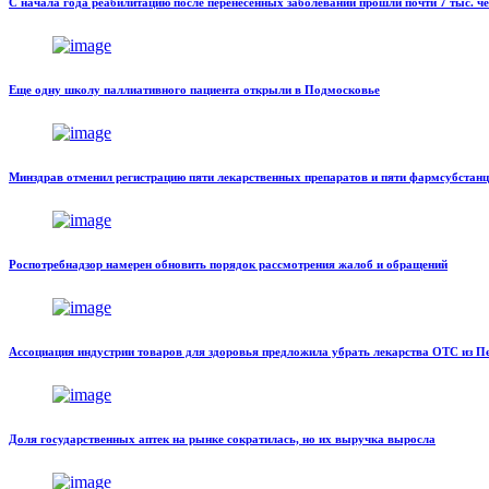
С начала года реабилитацию после перенесенных заболеваний прошли почти 7 тыс. ч
Еще одну школу паллиативного пациента открыли в Подмосковье
Минздрав отменил регистрацию пяти лекарственных препаратов и пяти фармсубстан
Роспотребнадзор намерен обновить порядок рассмотрения жалоб и обращений
Ассоциация индустрии товаров для здоровья предложила убрать лекарства ОТС из
Доля государственных аптек на рынке сократилась, но их выручка выросла