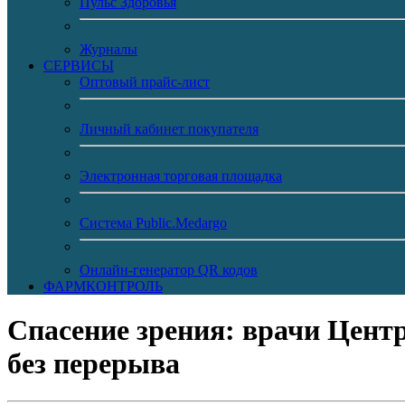
Пульс Здоровья
Журналы
CЕРВИСЫ
Оптовый прайс-лист
Личный кабинет покупателя
Электронная торговая площадка
Система Public.Medargo
Онлайн-генератор QR кодов
ФАРМКОНТРОЛЬ
Спасение зрения: врачи Цент
без перерыва