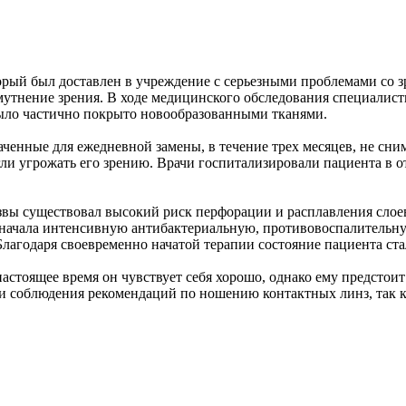
орый был доставлен в учреждение с серьезными проблемами со з
омутнение зрения. В ходе медицинского обследования специалист
было частично покрыто новообразованными тканями.
аченные для ежедневной замены, в течение трех месяцев, не сн
и угрожать его зрению. Врачи госпитализировали пациента в от
 язвы существовал высокий риск перфорации и расплавления слое
о начала интенсивную антибактериальную, противовоспалительн
агодаря своевременно начатой терапии состояние пациента стал
астоящее время он чувствует себя хорошо, однако ему предстои
и соблюдения рекомендаций по ношению контактных линз, так 