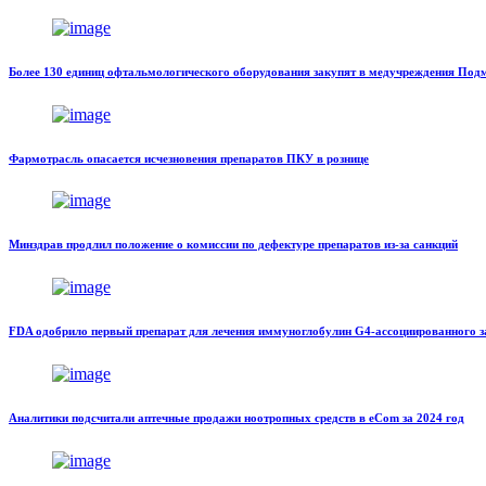
Более 130 единиц офтальмологического оборудования закупят в медучреждения Под
Фармотрасль опасается исчезновения препаратов ПКУ в рознице
Минздрав продлил положение о комиссии по дефектуре препаратов из-за санкций
FDA одобрило первый препарат для лечения иммуноглобулин G4-ассоциированного з
Аналитики подсчитали аптечные продажи ноотропных средств в eСom за 2024 год