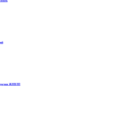
еловек
ций
 Перечня ЖНВЛП