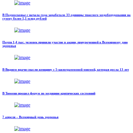
В Подмосковье с начала года заработало 33 единицы тяжелого медоборудования на
сумму более 1,1 млрд рублей
Почти 1,4 тыс. человек приняли участие в акции, приуроченной к Всемирному дню
здоровья
В Видном врачи спасли женщину с 5-килограммовой миомой, которая росла 13 лет
В Тюмени прошел форум по медицине критических состояний
7 апреля – Всемирный день здоровья