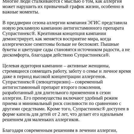
Многие люди сталкиваются с мыслью о том, как аллергия
может нарушить их привычный график жизни, особенно в
важные моменты.
В преддверии сезона аллергии компания ЭГИС представила
новую рекламную кампанию антигистаминного препарата
Супрастинекс®. Креативная концепция кампании
демонстрирует, как меняется восприятие мира, когда
аллергические симптомы больше не беспокоят. Пышные
букеты и цветущие сады становятся источником радости, а не
дискомфорта, благодаря действию Супрастинекса®.
Целевая аудитория кампании – активные женщины,
стремящиеся совмещать работу, заботу о семье и личное время
даже в период высокой концентрации аллергенов.
Супрастинекс® (левоцетиризин) – современный
антигистаминный препарат второго поколения,
разработанный для длительного применения в сезон
аллергии. Его преимущества включают удобный режим
приема и минимальный риск сонливости по сравнению с
другими средствами. Кроме того, Супрастинекс® доступен в
форме капель для детей от 2 лет, что делает его идеальным
решением для маленьких аллергиков.
Благодаря современным решениям в лечении аллергии,