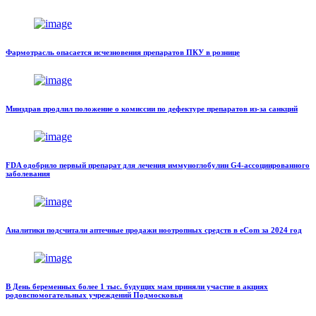
Фармотрасль опасается исчезновения препаратов ПКУ в рознице
Минздрав продлил положение о комиссии по дефектуре препаратов из-за санкций
FDA одобрило первый препарат для лечения иммуноглобулин G4-ассоциированного
заболевания
Аналитики подсчитали аптечные продажи ноотропных средств в eСom за 2024 год
В День беременных более 1 тыс. будущих мам приняли участие в акциях
родовспомогательных учреждений Подмосковья