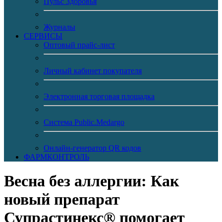
Пульс Здоровья
Журналы
CЕРВИСЫ
Оптовый прайс-лист
Личный кабинет покупателя
Электронная торговая площадка
Система Public.Medargo
Онлайн-генератор QR кодов
ФАРМКОНТРОЛЬ
Весна без аллергии: Как
новый препарат
Супрастинекс® помогает