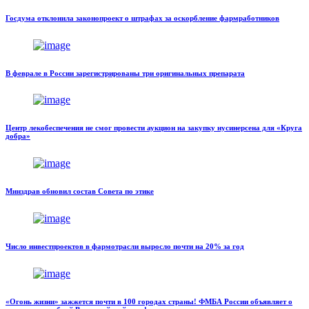
Госдума отклонила законопроект о штрафах за оскорбление фармработников
В феврале в России зарегистрированы три оригинальных препарата
Центр лекобеспечения не смог провести аукцион на закупку нусинерсена для «Круга
добра»
Минздрав обновил состав Совета по этике
Число инвестпроектов в фармотрасли выросло почти на 20% за год
«Огонь жизни» зажжется почти в 100 городах страны! ФМБА России объявляет о