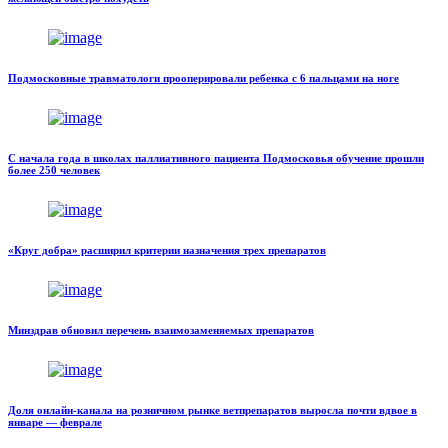
Подмосковные травматологи прооперировали ребенка с 6 пальцами на ноге
С начала года в школах паллиативного пациента Подмосковья обучение прошли
более 250 человек
«Круг добра» расширил критерии назначения трех препаратов
Минздрав обновил перечень взаимозаменяемых препаратов
Доля онлайн-канала на розничном рынке ветпрепаратов выросла почти вдвое в
январе — феврале