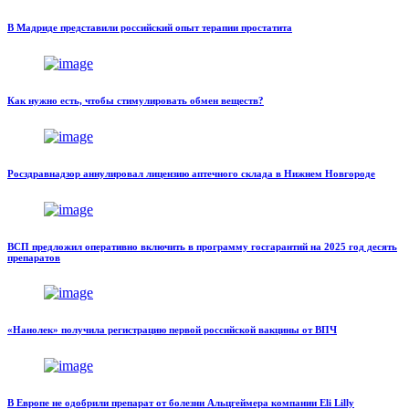
В Мадриде представили российский опыт терапии простатита
Как нужно есть, чтобы стимулировать обмен веществ?
Росздравнадзор аннулировал лицензию аптечного склада в Нижнем Новгороде
ВСП предложил оперативно включить в программу госгарантий на 2025 год десять
препаратов
«Нанолек» получила регистрацию первой российской вакцины от ВПЧ
В Европе не одобрили препарат от болезни Альцгеймера компании Eli Lilly