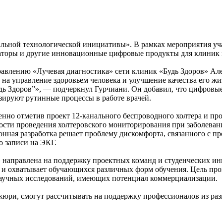
ьной технологической инициативы». В рамках мероприятия уча
заторы и другие инновационные цифровые продукты для клиник
равлению «Лучевая диагностика» сети клиник «Будь Здоров» Ал
на управление здоровьем человека и улучшение качества его ж
ь Здоров”», — подчеркнул Гурчиани. Он добавил, что цифровы
зируют рутинные процессы в работе врачей.
енно отметив проект 12-канального беспроводного холтера и пр
ости проведения холтеровского мониторирования при заболевани
нная разработка решает проблему дискомфорта, связанного с пр
о записи на ЭКГ.
» направлена на поддержку проектных команд и студенческих 
я и охватывает обучающихся различных форм обучения. Цель пр
 научных исследований, имеющих потенциал коммерциализации.
ри, смогут рассчитывать на поддержку профессионалов из разны