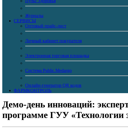
Пульс Здоровья
Журналы
CЕРВИСЫ
Оптовый прайс-лист
Личный кабинет покупателя
Электронная торговая площадка
Система Public.Medargo
Онлайн-генератор QR кодов
ФАРМКОНТРОЛЬ
Демо-день инноваций: экспер
программе ГУУ «Технологии з