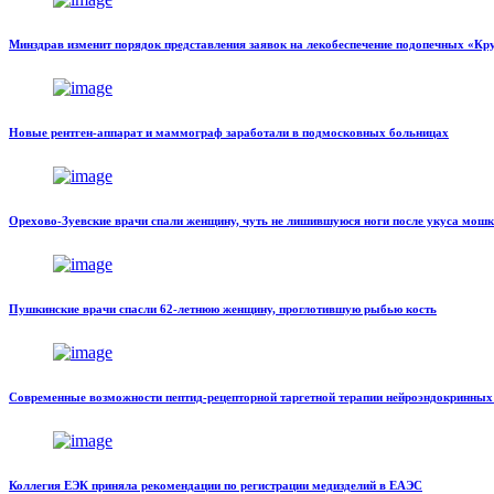
Минздрав изменит порядок представления заявок на лекобеспечение подопечных «Кр
Новые рентген-аппарат и маммограф заработали в подмосковных больницах
Орехово-Зуевские врачи спали женщину, чуть не лишившуюся ноги после укуса мош
Пушкинские врачи спасли 62-летнюю женщину, проглотившую рыбью кость
Современные возможности пептид-рецепторной таргетной терапии нейроэндокринных
Коллегия ЕЭК приняла рекомендации по регистрации медизделий в ЕАЭС