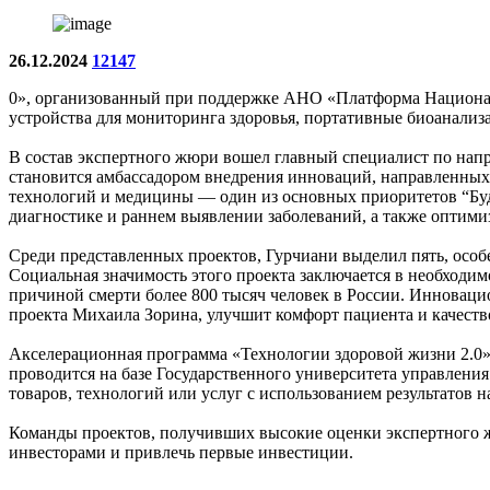
26.12.2024
12147
0», организованный при поддержке АНО «Платформа Национал
устройства для мониторинга здоровья, портативные биоанали
В состав экспертного жюри вошел главный специалист по нап
становится амбассадором внедрения инноваций, направленных 
технологий и медицины — один из основных приоритетов “Буд
диагностике и раннем выявлении заболеваний, а также оптими
Среди представленных проектов, Гурчиани выделил пять, особ
Социальная значимость этого проекта заключается в необходим
причиной смерти более 800 тысяч человек в России. Инновацио
проекта Михаила Зорина, улучшит комфорт пациента и качеств
Акселерационная программа «Технологии здоровой жизни 2.0
проводится на базе Государственного университета управлени
товаров, технологий или услуг с использованием результатов
Команды проектов, получивших высокие оценки экспертного жю
инвесторами и привлечь первые инвестиции.