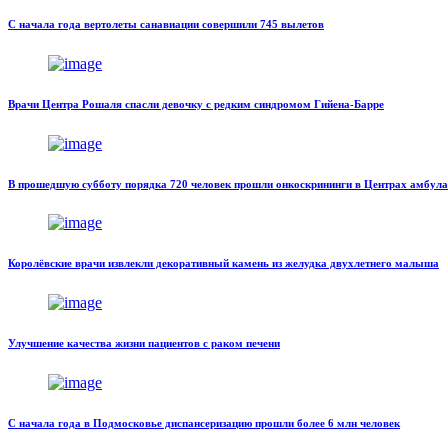
С начала года вертолеты санавиации совершили 745 вылетов
Врачи Центра Рошаля спасли девочку с редким синдромом Гийена-Барре
В прошедшую субботу порядка 720 человек прошли онкоскрининги в Центрах амбул
Королёвские врачи извлекли декоративный камень из желудка двухлетнего малыша
Улучшение качества жизни пациентов с раком печени
С начала года в Подмосковье диспансеризацию прошли более 6 млн человек