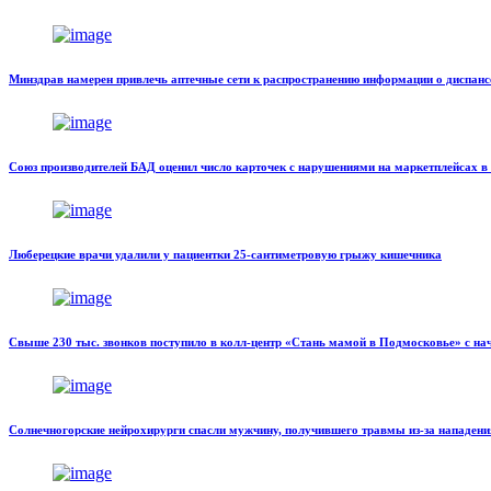
Минздрав намерен привлечь аптечные сети к распространению информации о диспанс
Союз производителей БАД оценил число карточек с нарушениями на маркетплейсах в
Люберецкие врачи удалили у пациентки 25-сантиметровую грыжу кишечника
Свыше 230 тыс. звонков поступило в колл-центр «Стань мамой в Подмосковье» с на
Солнечногорские нейрохирурги спасли мужчину, получившего травмы из-за нападен