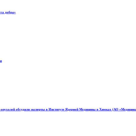
уга добра»
ки
 опухолей обсудили эксперты в Институте Ядерной Медицины в Химках (АО «Медицин