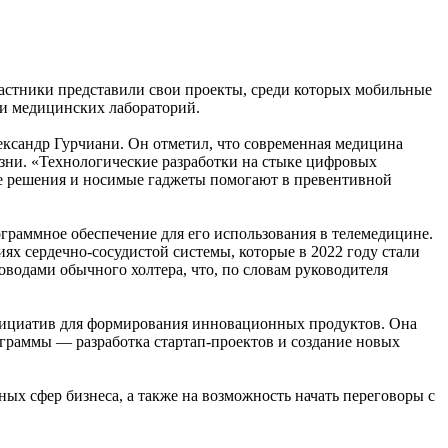
стники представили свои проекты, среди которых мобильные
 и медицинских лабораторий.
ександр Гурчиани. Он отметил, что современная медицина
изни. «Технологические разработки на стыке цифровых
е решения и носимые гаджеты помогают в превентивной
ограммное обеспечение для его использования в телемедицине.
ях сердечно-сосудистой системы, которые в 2022 году стали
оводами обычного холтера, что, по словам руководителя
инициатив для формирования инновационных продуктов. Она
ограммы — разработка стартап-проектов и создание новых
х сфер бизнеса, а также на возможность начать переговоры с