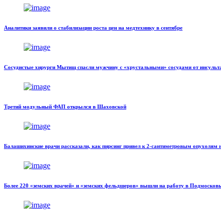
Аналитики заявили о стабилизации роста цен на медтехнику в сентябре
Сосудистые хирурги Мытищ спасли мужчину с «хрустальными» сосудами от инсульта
Третий модульный ФАП открылся в Шаховской
Балашихинские врачи рассказали, как пирсинг привел к 2-сантиметровым опухолям
Более 220 «земских врачей» и «земских фельдшеров» вышли на работу в Подмосковь