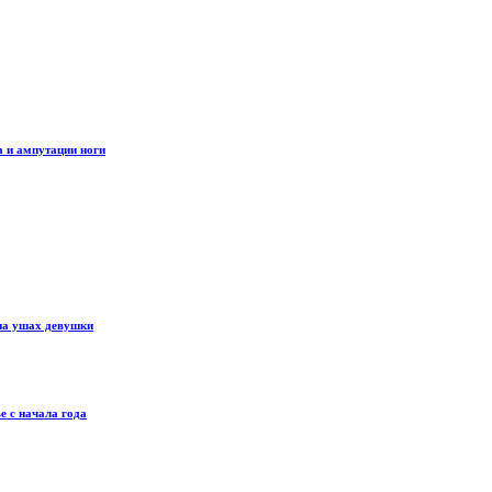
 и ампутации ноги
 на ушах девушки
е с начала года