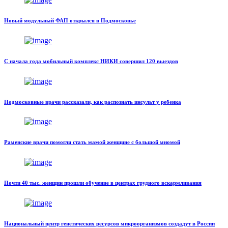
Новый модульный ФАП открылся в Подмосковье
С начала года мобильный комплекс НИКИ совершил 120 выездов
Подмосковные врачи рассказали, как распознать инсульт у ребенка
Раменские врачи помогли стать мамой женщине с большой миомой
Почти 40 тыс. женщин прошли обучение в центрах грудного вскармливания
Национальный центр генетических ресурсов микроорганизмов создадут в России