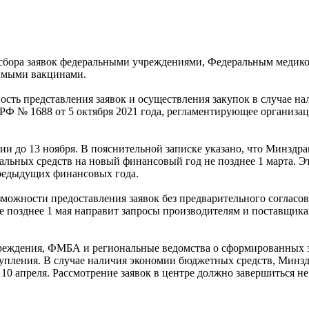
у сбора заявок федеральными учреждениями, Федеральным меди
имыми вакцинами.
ость представления заявок и осуществления закупок в случае 
 РФ № 1688 от 5 октября 2021 года, регламентирующее организ
ии до 13 ноября. В пояснительной записке указано, что Минздр
ных средств на новый финансовый год не позднее 1 марта. Это
предыдущих финансовых года.
озможности предоставления заявок без предварительного соглас
не позднее 1 мая направит запросы производителям и поставщик
ждения, ФМБА и региональные ведомства о сформированных заяв
упления. В случае наличия экономии бюджетных средств, Минздр
0 апреля. Рассмотрение заявок в центре должно завершиться не 