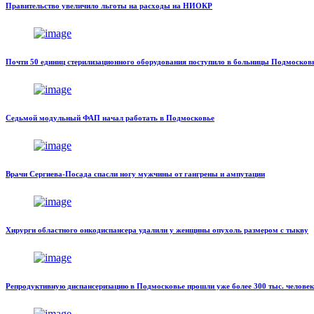
Правительство увеличило льготы на расходы на НИОКР
Почти 50 единиц стерилизационного оборудования поступило в больницы Подмосковь
Седьмой модульный ФАП начал работать в Подмосковье
Врачи Сергиева-Посада спасли ногу мужчины от гангрены и ампутации
Хирурги областного онкодиспансера удалили у женщины опухоль размером с тыкву
Репродуктивную диспансеризацию в Подмосковье прошли уже более 300 тыс. человек