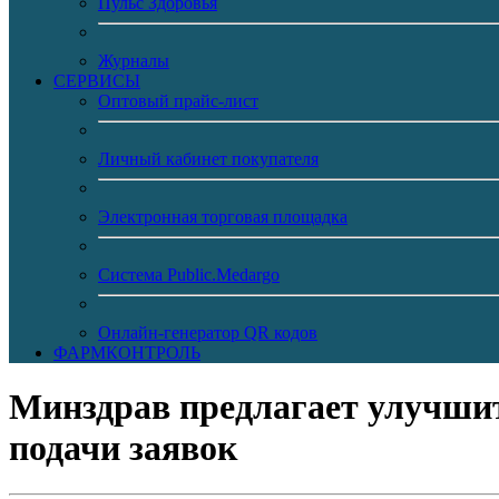
Пульс Здоровья
Журналы
CЕРВИСЫ
Оптовый прайс-лист
Личный кабинет покупателя
Электронная торговая площадка
Система Public.Medargo
Онлайн-генератор QR кодов
ФАРМКОНТРОЛЬ
Минздрав предлагает улучшит
подачи заявок