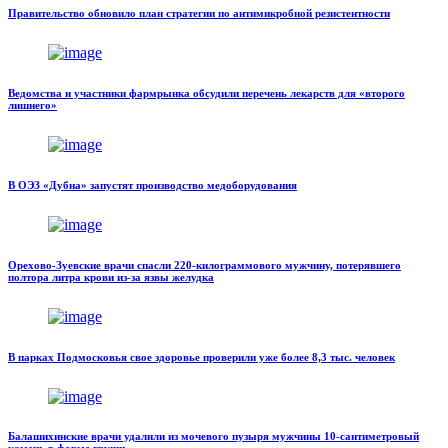
Правительство обновило план стратегии по антимикробной резистентности
Ведомства и участники фармрынка обсудили перечень лекарств для «второго
лишнего»
В ОЭЗ «Дубна» запустят производство медоборудования
Орехово-Зуевские врачи спасли 220-килограммового мужчину, потерявшего
полтора литра крови из-за язвы желудка
В парках Подмосковья свое здоровье проверили уже более 8,3 тыс. человек
Балашихинские врачи удалили из мочевого пузыря мужчины 10-сантиметровый