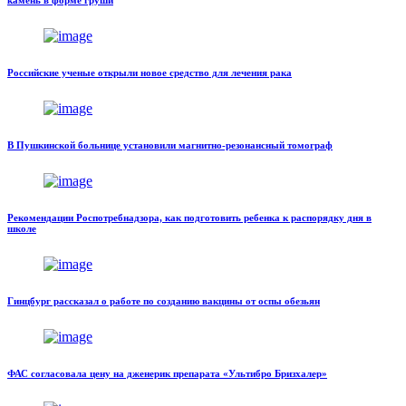
камень в форме груши
Российские ученые открыли новое средство для лечения рака
В Пушкинской больнице установили магнитно-резонансный томограф
Рекомендации Роспотребнадзора, как подготовить ребенка к распорядку дня в
школе
Гинцбург рассказал о работе по созданию вакцины от оспы обезьян
ФАС согласовала цену на дженерик препарата «Ультибро Бризхалер»