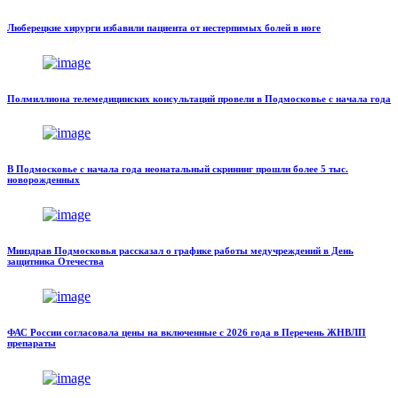
Люберецкие хирурги избавили пациента от нестерпимых болей в ноге
Полмиллиона телемедицинских консультаций провели в Подмосковье с начала года
В Подмосковье с начала года неонатальный скрининг прошли более 5 тыс.
новорожденных
Минздрав Подмосковья рассказал о графике работы медучреждений в День
защитника Отечества
ФАС России согласовала цены на включенные с 2026 года в Перечень ЖНВЛП
препараты