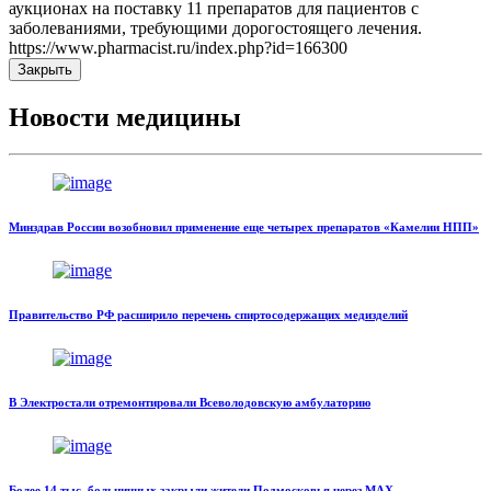
аукционах на поставку 11 препаратов для пациентов с
заболеваниями, требующими дорогостоящего лечения.
https://www.pharmacist.ru/index.php?id=166300
Закрыть
Новости медицины
Минздрав России возобновил применение еще четырех препаратов «Камелии НПП»
Правительство РФ расширило перечень спиртосодержащих медизделий
В Электростали отремонтировали Всеволодовскую амбулаторию
Более 14 тыс. больничных закрыли жители Подмосковья через MAX