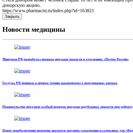
донорскую акцию.
https://www.pharmacist.ru/index.php?id=163821
Закрыть
Новости медицины
Минздрав РФ разработал правила продажи лекарств в отделениях «Почты России»
Госдума РФ приняла в первом чтении законопроект о передвижных аптеках
Правительство продлило особый порядок продажи зарубежных лекарств при дефекту
Центр лекобеспечения повторно пытается закупить соматропин и селексипаг для «Кр