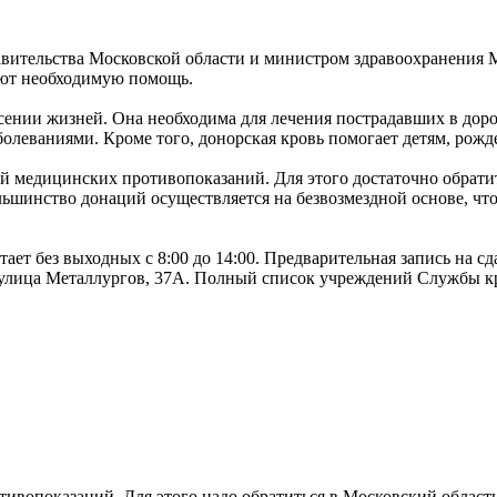
авительства Московской области и министром здравоохранения
ают необходимую помощь.
асении жизней. Она необходима для лечения пострадавших в до
болеваниями. Кроме того, донорская кровь помогает детям, ро
й медицинских противопоказаний. Для этого достаточно обрати
ьшинство донаций осуществляется на безвозмездной основе, чт
ет без выходных с 8:00 до 14:00. Предварительная запись на сда
, улица Металлургов, 37А. Полный список учреждений Службы к
тивопоказаний. Для этого надо обратиться в Московский област