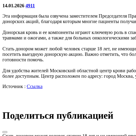
14.01.2026
4911
Эта информация была озвучена заместителем Председателя Пр
донорских акций, благодаря которым многие пациенты получ
Донорская кровь и ее компоненты играют ключевую роль в сп
травмами и ожогами, а также для больных онкологическими за
Стать донором может любой человек старше 18 лет, не имеющи
посетить выездную донорскую акцию. Важно отметить, что бол
готовности помочь.
Для удобства жителей Московский областной центр крови работа
более доступным. Центр расположен по адресу: город Москва
Источник :
Ссылка
Поделиться публикацией
Стать донором может человек старше 18 лет и не имеющий про