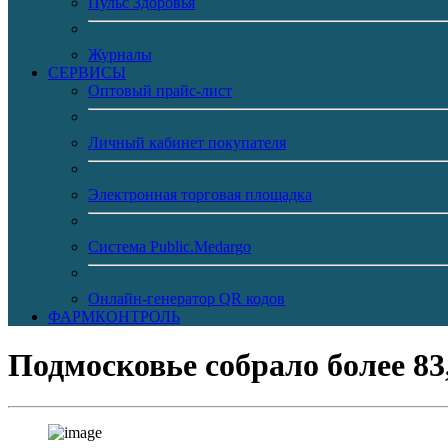
Пульс Здоровья
Журналы
CЕРВИСЫ
Оптовый прайс-лист
Личный кабинет покупателя
Электронная торговая площадка
Система Public.Medargo
Онлайн-генератор QR кодов
ФАРМКОНТРОЛЬ
Подмосковье собралo более 83,