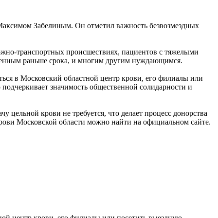
 Максимом Забелиным. Он отметил важность безвозмездных
рожно-транспортных происшествиях, пациентов с тяжелыми
жденным раньше срока, и многим другим нуждающимся.
ться в Московский областной центр крови, его филиалы или
о подчеркивает значимость общественной солидарности и
чу цельной крови не требуется, что делает процесс донорства
рови Московской области можно найти на официальном сайте.
ной центр крови, его филиалы или посетить выездную