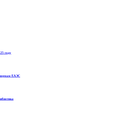
025 году
о нормам ЕАЭС
тибиотика