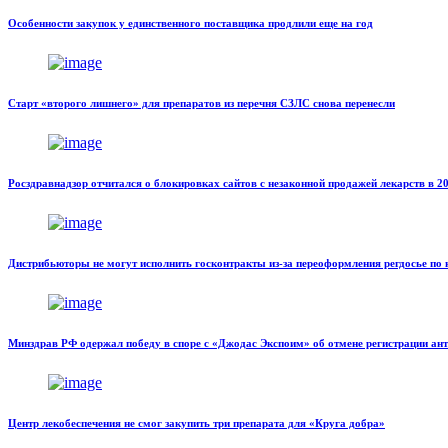
Особенности закупок у единственного поставщика продлили еще на год
Старт «второго лишнего» для препаратов из перечня СЗЛС снова перенесли
Росздравнадзор отчитался о блокировках сайтов с незаконной продажей лекарств в 2
Дистрибьюторы не могут исполнить госконтракты из-за переоформления регдосье п
Минздрав РФ одержал победу в споре с «Джодас Экспоим» об отмене регистрации ан
Центр лекобеспечения не смог закупить три препарата для «Круга добра»