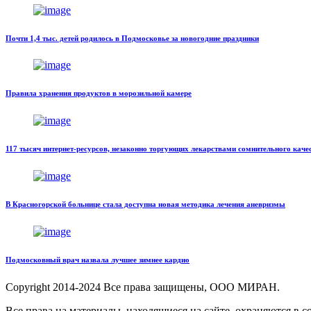
Почти 1,4 тыс. детей родилось в Подмосковье за новогодние праздники
Правила хранения продуктов в морозильной камере
117 тысяч интернет-ресурсов, незаконно торгующих лекарствами сомнительного каче
В Красногорской больнице стала доступна новая методика лечения аневризмы
Подмосковный врач назвала лучшее зимнее кардио
Copyright
2014-2024 Все права защищены, ООО МИРАН.
Все права на материалы, находящиеся на сайте, охраняются в 