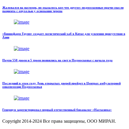
Жаловался на насморк, но оказалось кое-что другое: подмосковные врачи спасли
пациента с опухолью у основания черепа
«Биннофарм Групп» создает логистический хаб в Китае для усиления присутствия в
Азии
Почти 550 двоен и 5 троен появились на свет в Подмосковье с начала года
Последний в этом году День открытых дверей пройдет в Центрах амбулаторной
онкопомощи Подмосковья
Генериум зарегистрировал первый отечественный биоаналог «Наглазима»
Copyright
2014-2024 Все права защищены, ООО МИРАН.