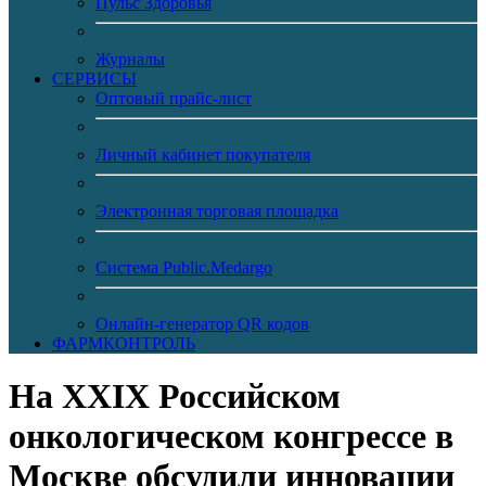
Пульс Здоровья
Журналы
CЕРВИСЫ
Оптовый прайс-лист
Личный кабинет покупателя
Электронная торговая площадка
Система Public.Medargo
Онлайн-генератор QR кодов
ФАРМКОНТРОЛЬ
На XXIX Российском
онкологическом конгрессе в
Москве обсудили инновации