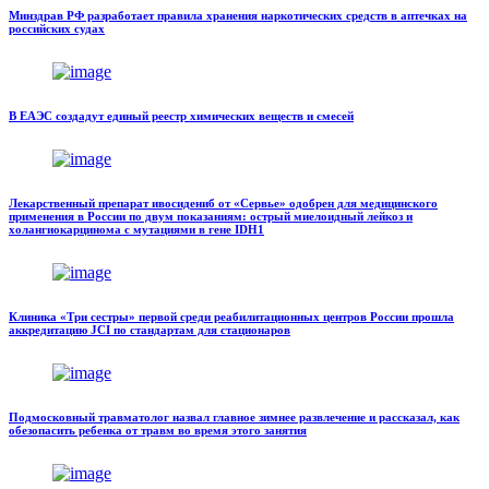
Минздрав РФ разработает правила хранения наркотических средств в аптечках на
российских судах
В ЕАЭС создадут единый реестр химических веществ и смесей
Лекарственный препарат ивосидениб от «Сервье» одобрен для медицинского
применения в России по двум показаниям: острый миелоидный лейкоз и
холангиокарцинома с мутациями в гене IDH1
Клиника «Три сестры» первой среди реабилитационных центров России прошла
аккредитацию JCI по стандартам для стационаров
Подмосковный травматолог назвал главное зимнее развлечение и рассказал, как
обезопасить ребенка от травм во время этого занятия