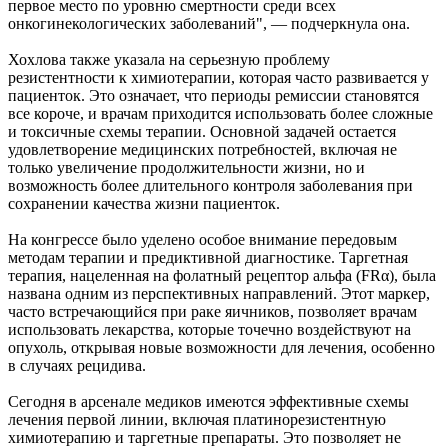
первое место по уровню смертности среди всех
онкогинекологических заболеваний", — подчеркнула она.
Хохлова также указала на серьезную проблему
резистентности к химиотерапии, которая часто развивается у
пациенток. Это означает, что периоды ремиссии становятся
все короче, и врачам приходится использовать более сложные
и токсичные схемы терапии. Основной задачей остается
удовлетворение медицинских потребностей, включая не
только увеличение продолжительности жизни, но и
возможность более длительного контроля заболевания при
сохранении качества жизни пациенток.
На конгрессе было уделено особое внимание передовым
методам терапии и предиктивной диагностике. Таргетная
терапия, нацеленная на фолатный рецептор альфа (FRα), была
названа одним из перспективных направлений. Этот маркер,
часто встречающийся при раке яичников, позволяет врачам
использовать лекарства, которые точечно воздействуют на
опухоль, открывая новые возможности для лечения, особенно
в случаях рецидива.
Сегодня в арсенале медиков имеются эффективные схемы
лечения первой линии, включая платинорезистентную
химиотерапию и таргетные препараты. Это позволяет не