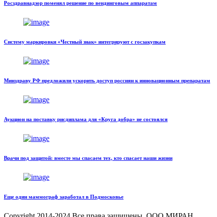
Росздравнадзор поменял решение по вендинговым аппаратам
Систему маркировки «Честный знак» интегрируют с госзакупкам
Минздраву РФ предложили ускорить доступ россиян к инновационным препаратам
Аукцион на поставку рисдиплама для «Круга добра» не состоялся
Врачи под защитой: вместе мы спасаем тех, кто спасает наши жизни
Еще один маммограф заработал в Подмосковье
Copyright
2014-2024 Все права защищены, ООО МИРАН.