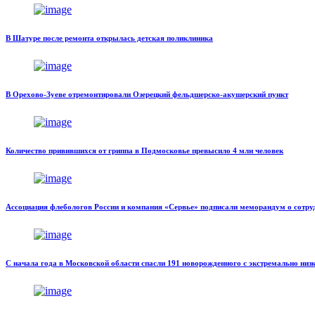
В Шатуре после ремонта открылась детская поликлиника
В Орехово-Зуеве отремонтировали Озерецкий фельдшерско-акушерский пункт
Количество привившихся от гриппа в Подмосковье превысило 4 млн человек
Ассоциация флебологов России и компания «Сервье» подписали меморандум о сотру
С начала года в Московской области спасли 191 новорожденного с экстремально низк