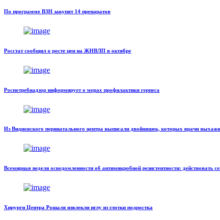
По программе ВЗН закупят 14 препаратов
Росстат сообщил о росте цен на ЖНВЛП в октябре
Роспотребнадзор информирует о мерах профилактики герпеса
Из Видновского перинатального центра выписали двойняшек, которых врачи выхажи
Всемирная неделя осведомленности об антимикробной резистентности: действовать с
Хирурги Центра Рошаля извлекли иглу из глотки подростка