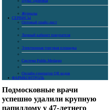
Пульс Здоровья
Журналы
CЕРВИСЫ
Оптовый прайс-лист
Личный кабинет покупателя
Электронная торговая площадка
Система Public.Medargo
Онлайн-генератор QR кодов
ФАРМКОНТРОЛЬ
Подмосковные врачи
успешно удалили крупную
папиллому у 47-летнего