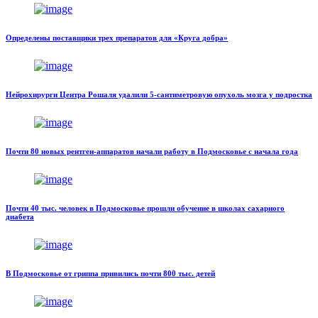
Определены поставщики трех препаратов для «Круга добра»
Нейрохирурги Центра Рошаля удалили 5-сантиметровую опухоль мозга у подростка
Почти 80 новых рентген-аппаратов начали работу в Подмосковье с начала года
Почти 40 тыс. человек в Подмосковье прошли обучение в школах сахарного
диабета
В Подмосковье от гриппа привились почти 800 тыс. детей