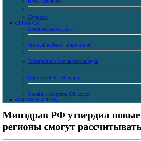
Пульс Здоровья
Журналы
CЕРВИСЫ
Оптовый прайс-лист
Личный кабинет покупателя
Электронная торговая площадка
Система Public.Medargo
Онлайн-генератор QR кодов
ФАРМКОНТРОЛЬ
Минздрав РФ утвердил новые 
регионы смогут рассчитывать