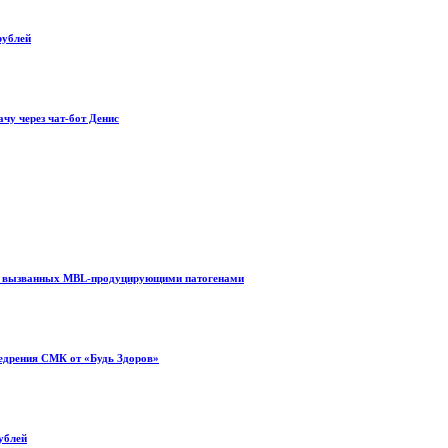
рублей
ачу через чат-бот Денис
ий, вызванных MBL-продуцирующими патогенами
недрения СМК от «Будь Здоров»
ублей