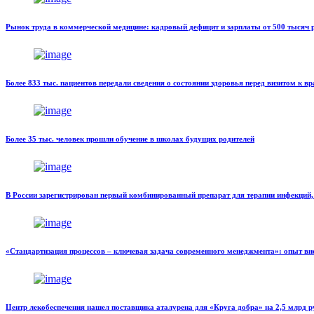
Рынок труда в коммерческой медицине: кадровый дефицит и зарплаты от 500 тысяч 
Более 833 тыс. пациентов передали сведения о состоянии здоровья перед визитом к вр
Более 35 тыс. человек прошли обучение в школах будущих родителей
В России зарегистрирован первый комбинированный препарат для терапии инфекц
«Стандартизация процессов – ключевая задача современного менеджмента»: опыт в
Центр лекобеспечения нашел поставщика аталурена для «Круга добра» на 2,5 млрд р