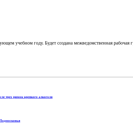
ующем учебном году. Будет создана межведомственная рабочая г
сле трех рюмок крепкого алкоголя
 Подмосковья