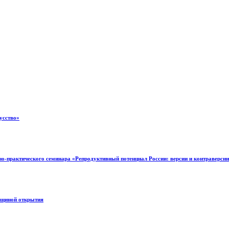
кусство»
о-практического семинара «Репродуктивный потенциал России: версии и контраверси
вщиной открытия