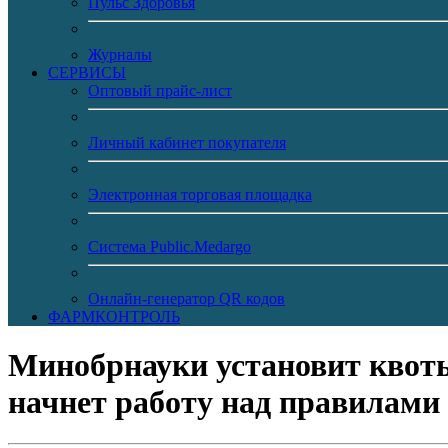
Пульс Здоровья
Журналы
CЕРВИСЫ
Оптовый прайс-лист
Личный кабинет покупателя
Электронная торговая площадка
Система Public.Medargo
Онлайн-генератор QR кодов
ФАРМКОНТРОЛЬ
Минобрнауки установит квоты
начнет работу над правилами