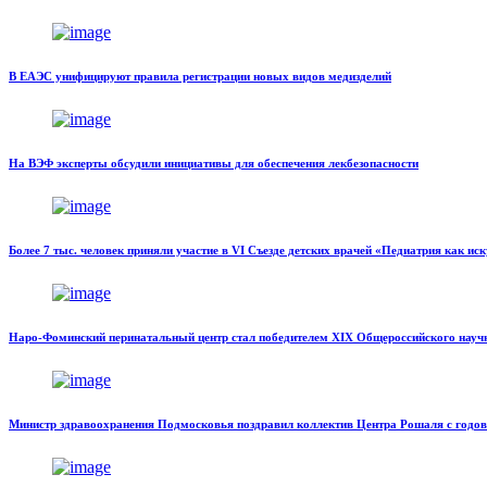
В ЕАЭС унифицируют правила регистрации новых видов медизделий
На ВЭФ эксперты обсудили инициативы для обеспечения лекбезопасности
Более 7 тыс. человек приняли участие в VI Съезде детских врачей «Педиатрия как ис
Наро-Фоминский перинатальный центр стал победителем XIX Общероссийского научн
Министр здравоохранения Подмосковья поздравил коллектив Центра Рошаля с годо