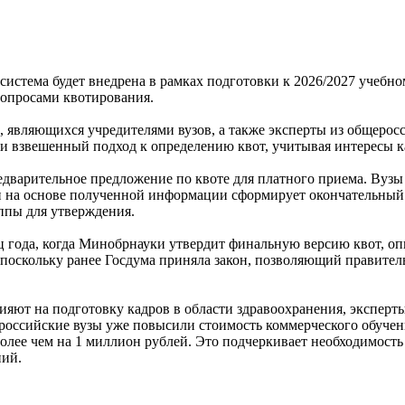
истема будет внедрена в рамках подготовки к 2026/2027 учебно
вопросами квотирования.
и, являющихся учредителями вузов, а также эксперты из общеро
и взвешенный подход к определению квот, учитывая интересы ка
едварительное предложение по квоте для платного приема. Вузы
 на основе полученной информации сформирует окончательный пр
ппы для утверждения.
ц года, когда Минобрнауки утвердит финальную версию квот, о
оскольку ранее Госдума приняла закон, позволяющий правительс
влияют на подготовку кадров в области здравоохранения, эксп
российские вузы уже повысили стоимость коммерческого обучен
олее чем на 1 миллион рублей. Это подчеркивает необходимость
ний.