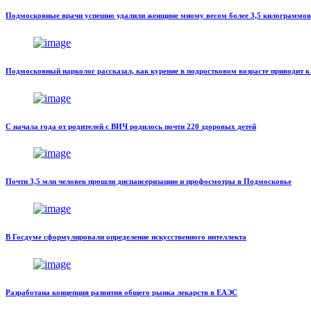
Подмосковные врачи успешно удалили женщине миому весом более 3,5 килограммов
Подмосковный нарколог рассказал, как курение в подростковом возрасте приводит 
С начала года от родителей с ВИЧ родилось почти 220 здоровых детей
Почти 3,5 млн человек прошли диспансеризацию и профосмотры в Подмосковье
В Госдуме сформулировали определение искусственного интеллекта
Разработана концепция развития общего рынка лекарств в ЕАЭС