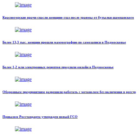
Красногорские врачи спасли женщине глаз после травмы от бутылки шампанского
Более 13,3 тыс. женщин прошли маммографию по самозаписи в Подмосковье
Более 1,2 млн электронных рецептов продлили онлайн в Подмосковье
Оборонным предприятиям разрешили работать с метанолом без включения в реестр
Приказом Росстандарта утвержден новый ГСО