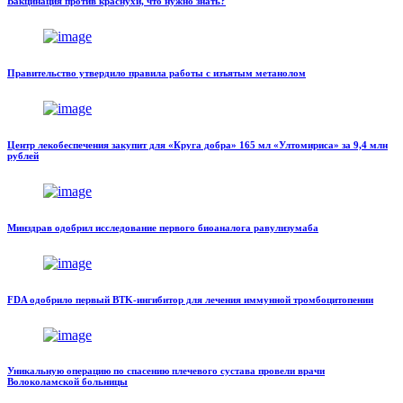
Вакцинация против краснухи, что нужно знать?
Правительство утвердило правила работы с изъятым метанолом
Центр лекобеспечения закупит для «Круга добра» 165 мл «Ултомириса» за 9,4 млн
рублей
Минздрав одобрил исследование первого биоаналога равулизумаба
FDA одобрило первый BTK-ингибитор для лечения иммунной тромбоцитопении
Уникальную операцию по спасению плечевого сустава провели врачи
Волоколамской больницы