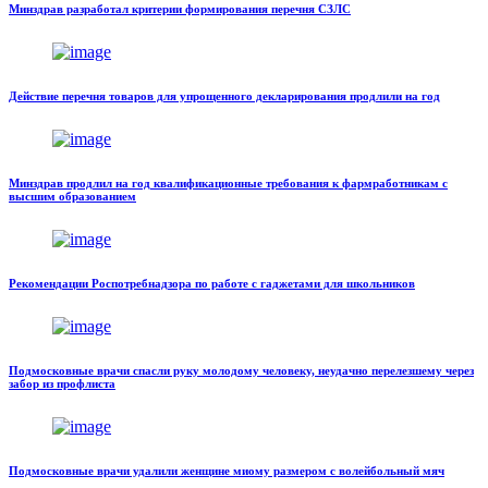
Минздрав разработал критерии формирования перечня СЗЛС
Действие перечня товаров для упрощенного декларирования продлили на год
Минздрав продлил на год квалификационные требования к фармработникам с
высшим образованием
Рекомендации Роспотребнадзора по работе с гаджетами для школьников
Подмосковные врачи спасли руку молодому человеку, неудачно перелезшему через
забор из профлиста
Подмосковные врачи удалили женщине миому размером с волейбольный мяч