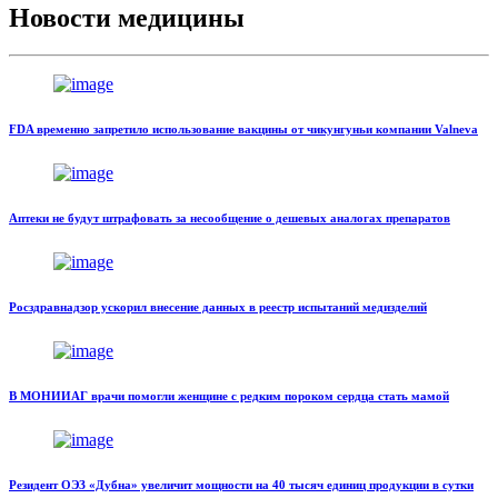
Новости медицины
FDA временно запретило использование вакцины от чикунгуньи компании Valneva
Аптеки не будут штрафовать за несообщение о дешевых аналогах препаратов
Росздравнадзор ускорил внесение данных в реестр испытаний медизделий
В МОНИИАГ врачи помогли женщине с редким пороком сердца стать мамой
Резидент ОЭЗ «Дубна» увеличит мощности на 40 тысяч единиц продукции в сутки