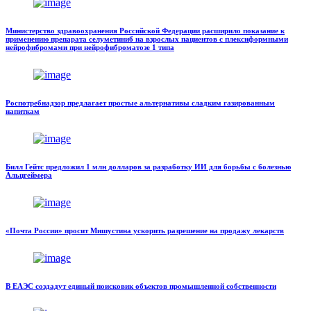
Министерство здравоохранения Российской Федерации расширило показание к
применению препарата селуметиниб на взрослых пациентов с плексиформными
нейрофибромами при нейрофиброматозе 1 типа
Роспотребнадзор предлагает простые альтернативы сладким газированным
напиткам
Билл Гейтс предложил 1 млн долларов за разработку ИИ для борьбы с болезнью
Альцгеймера
«Почта России» просит Мишустина ускорить разрешение на продажу лекарств
В ЕАЭС создадут единый поисковик объектов промышленной собственности