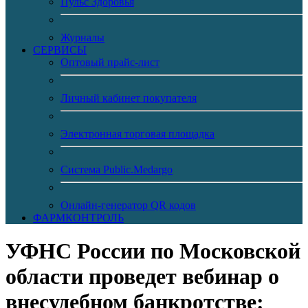
Пульс Здоровья
Журналы
CЕРВИСЫ
Оптовый прайс-лист
Личный кабинет покупателя
Электронная торговая площадка
Система Public.Medargo
Онлайн-генератор QR кодов
ФАРМКОНТРОЛЬ
УФНС России по Московской
области проведет вебинар о
внесудебном банкротстве: