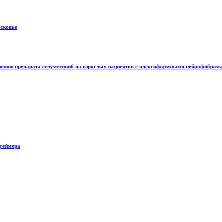
осковье
нению препарата селуметиниб на взрослых пациентов с плексиформными нейрофиброма
цгеймера