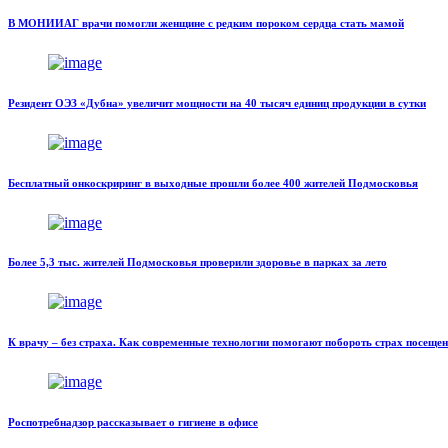
В МОНИИАГ врачи помогли женщине с редким пороком сердца стать мамой
Резидент ОЭЗ «Дубна» увеличит мощности на 40 тысяч единиц продукции в сутки
Бесплатный онкоскриринг в выходные прошли более 400 жителей Подмосковья
Более 5,3 тыс. жителей Подмосковья проверили здоровье в парках за лето
К врачу – без страха. Как современные технологии помогают побороть страх посеще
Роспотребнадзор рассказывает о гигиене в офисе