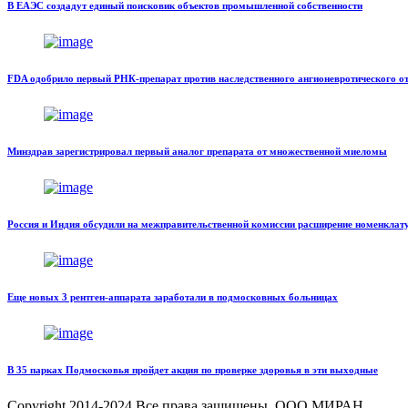
В ЕАЭС создадут единый поисковик объектов промышленной собственности
FDA одобрило первый РНК-препарат против наследственного ангионевротического о
Минздрав зарегистрировал первый аналог препарата от множественной миеломы
Россия и Индия обсудили на межправительственной комиссии расширение номенклат
Еще новых 3 рентген-аппарата заработали в подмосковных больницах
В 35 парках Подмосковья пройдет акция по проверке здоровья в эти выходные
Copyright
2014-2024 Все права защищены, ООО МИРАН.