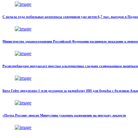
С начала года мобильные комплексы совершили уже почти 6,7 тыс. выездов в Подм
Министерство здравоохранения Российской Федерации расширило показание к приме
Роспотребнадзор предлагает простые альтернативы сладким газированным напиткам
Билл Гейтс предложил 1 млн долларов за разработку ИИ для борьбы с болезнью Аль
«Почта России» просит Мишустина ускорить разрешение на продажу лекарств