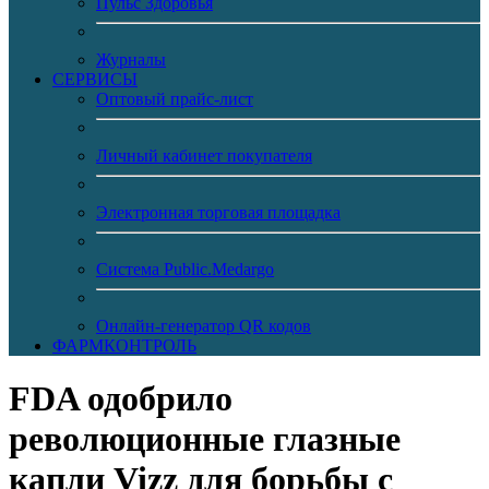
Пульс Здоровья
Журналы
CЕРВИСЫ
Оптовый прайс-лист
Личный кабинет покупателя
Электронная торговая площадка
Система Public.Medargo
Онлайн-генератор QR кодов
ФАРМКОНТРОЛЬ
FDA одобрило
революционные глазные
капли Vizz для борьбы с