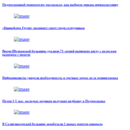
Подмосковный травматолог рассказала, как выбрать рюкзак первокласснику
«Биннофарм Групп» поощряет спорт среди сотрудников
Врачи Щелковской больницы удалили 71-летней пациентке кисту с волосами
размером с помело
Инфекционисты увидели необходимость в срочных мерах из-за менингококка
Почти 5,5 тыс. молодых медиков получают надбавку в Подмосковье
В Солнечногорской больнице заработали 2 новых рентген-аппарата