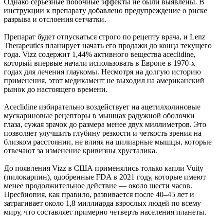
Однако серьезные побочные эффекты не были выявлены. В
инструкции к препарату добавлено предупреждение о риске
разрыва и отслоения сетчатки.
Препарат будет отпускаться строго по рецепту врача, и Lenz
Therapeutics планирует начать его продажи до конца текущего
года. Vizz содержит 1,44% активного вещества aceclidine,
который впервые начали использовать в Европе в 1970-х
годах для лечения глаукомы. Несмотря на долгую историю
применения, этот медикамент не выходил на американский
рынок до настоящего времени.
Aceclidine избирательно воздействует на ацетилхолиновые
мускариновые рецепторы в мышцах радужной оболочки
глаза, сужая зрачок до размера менее двух миллиметров. Это
позволяет улучшить глубину резкости и четкость зрения на
близком расстоянии, не влияя на цилиарные мышцы, которые
отвечают за изменение кривизны хрусталика.
До появления Vizz в США применялись только капли Vuity
(пилокарпин), одобренные FDA в 2021 году, которые имеют
менее продолжительное действие — около шести часов.
Пресбиопия, как правило, развивается после 40–45 лет и
затрагивает около 1,8 миллиарда взрослых людей по всему
миру, что составляет примерно четверть населения планеты.