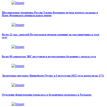
Шестикратная чемпионка России Ульяна Баташова родила второго малыша в
Наро-Фоминском перинатальном центре
Более 22 тыс. жителей Подмосковья прошли скрининг на рак кишечника в этом
году
Более 60 аппаратов ЭКГ поступили в подмосковные больницы с начала года
Экспортные продажи «Биннофарм Групп» в I полугодии 2025 года выросли на 17%
Отделение физиотерапии открылось в больничном комплексе в Хотьково