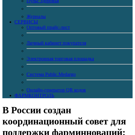
Пульс Здоровья
Журналы
CЕРВИСЫ
Оптовый прайс-лист
Личный кабинет покупателя
Электронная торговая площадка
Система Public.Medargo
Онлайн-генератор QR кодов
ФАРМКОНТРОЛЬ
В России создан
координационный совет для
поддержки фарминноваций: