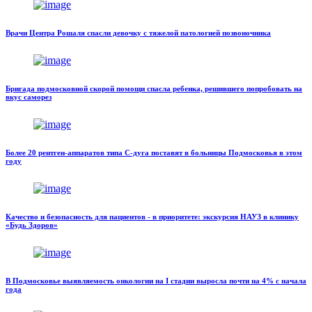
Врачи Центра Рошаля спасли девочку с тяжелой патологией позвоночника
Бригада подмосковной скорой помощи спасла ребенка, решившего попробовать на
вкус саморез
Более 20 рентген-аппаратов типа С-дуга поставят в больницы Подмосковья в этом
году
Качество и безопасность для пациентов - в приоритете: экскурсия НАУЗ в клинику
«Будь Здоров»
В Подмосковье выявляемость онкологии на I стадии выросла почти на 4% с начала
года