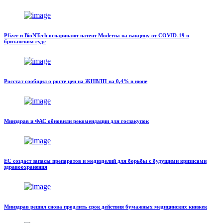
Pfizer и BioNTech оспаривают патент Moderna на вакцину от COVID-19 в
британском суде
Росстат сообщил о росте цен на ЖНВЛП на 0,4% в июне
Минздрав и ФАС обновили рекомендации для госзакупок
ЕС создаст запасы препаратов и медизделий для борьбы с будущими кризисами
здравоохранения
Минздрав решил снова продлить срок действия бумажных медицинских книжек