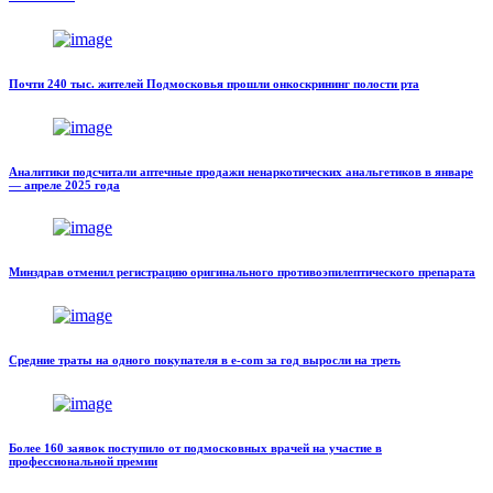
Почти 240 тыс. жителей Подмосковья прошли онкоскрининг полости рта
Аналитики подсчитали аптечные продажи ненаркотических анальгетиков в январе
— апреле 2025 года
Минздрав отменил регистрацию оригинального противоэпилептического препарата
Средние траты на одного покупателя в e-com за год выросли на треть
Более 160 заявок поступило от подмосковных врачей на участие в
профессиональной премии