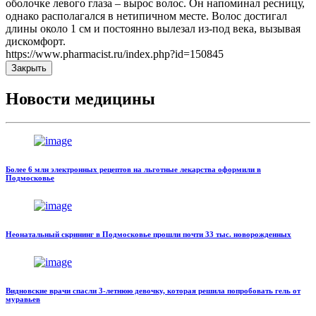
оболочке левого глаза – вырос волос. Он напоминал ресницу,
однако располагался в нетипичном месте. Волос достигал
длины около 1 см и постоянно вылезал из-под века, вызывая
дискомфорт.
https://www.pharmacist.ru/index.php?id=150845
Закрыть
Новости медицины
Более 6 млн электронных рецептов на льготные лекарства оформили в
Подмосковье
Неонатальный скрининг в Подмосковье прошли почти 33 тыс. новорожденных
Видновские врачи спасли 3-летнюю девочку, которая решила попробовать гель от
муравьев