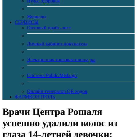
Пульс Здоровья
Журналы
CЕРВИСЫ
Оптовый прайс-лист
Личный кабинет покупателя
Электронная торговая площадка
Система Public.Medargo
Онлайн-генератор QR кодов
ФАРМКОНТРОЛЬ
Врачи Центра Рошаля
успешно удалили волос из
глаза 14-летней девочки: