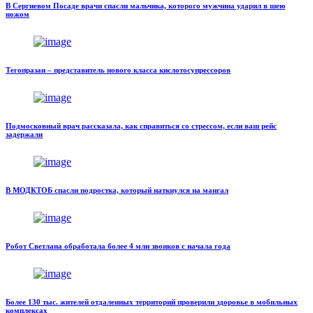
В Сергиевом Посаде врачи спасли мальчика, которого мужчина ударил в шею
ножом
Тегопразан – представитель нового класса кислотосупрессоров
Подмосковный врач рассказала, как справиться со стрессом, если ваш рейс
задержали
В МОДКТОБ спасли подростка, который наткнулся на мангал
Робот Светлана обработала более 4 млн звонков с начала года
Более 130 тыс. жителей отдаленных территорий проверили здоровье в мобильных
комплексах