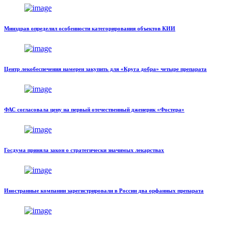
Минздрав определил особенности категорирования объектов КИИ
Центр лекобеспечения намерен закупить для «Круга добра» четыре препарата
ФАС согласовала цену на первый отечественный дженерик «Фостера»
Госдума приняла закон о стратегически значимых лекарствах
Иностранные компании зарегистрировали в России два орфанных препарата