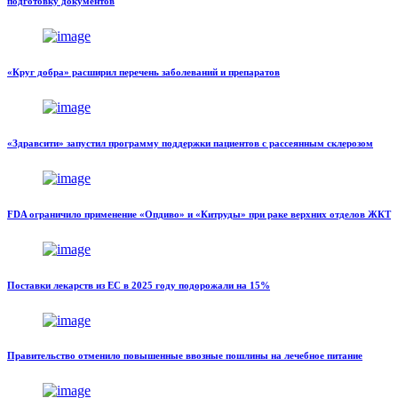
подготовку документов
«Круг добра» расширил перечень заболеваний и препаратов
«Здравсити» запустил программу поддержки пациентов с рассеянным склерозом
FDA ограничило применение «Опдиво» и «Китруды» при раке верхних отделов ЖКТ
Поставки лекарств из ЕС в 2025 году подорожали на 15%
Правительство отменило повышенные ввозные пошлины на лечебное питание