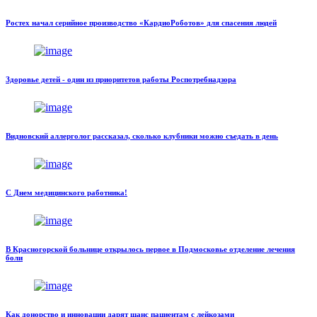
Ростех начал серийное производство «КардиоРоботов» для спасения людей
Здоровье детей - один из приоритетов работы Роспотребнадзора
Видновский аллерголог рассказал, сколько клубники можно съедать в день
С Днем медицинского работника!
В Красногорской больнице открылось первое в Подмосковье отделение лечения
боли
Как донорство и инновации дарят шанс пациентам с лейкозами