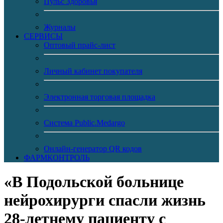
Пульс Здоровья
Журналы
CЕРВИСЫ
Оптовый прайс-лист
Личный кабинет покупателя
Электронная торговая площадка
Система Public.Medargo
Онлайн-генератор QR кодов
ФАРМКОНТРОЛЬ
«В Подольской больнице
нейрохирурги спасли жизнь
28-летнему пациенту с