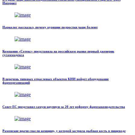
Интернет
Нарколог рассказал, почему курящие подростки чаще болеют
Компания «Сотекс» представила на российском рынке первый дженерик
сугаммадекса
В перечень типовых отраслевых объектов КИИ войдет оборудование
фарморганизаций
Совет ЕС представил самую крупную за 20 лет реформу фармзаконодательства
Раменские врачи спасли женщину, у которой застряла рыбная кость в пищеводе