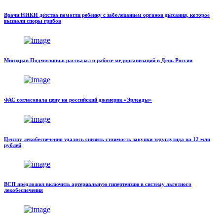
Врачи НИКИ детства помогли ребенку с заболеванием органов дыхания, которое
вызвали споры грибов
Минздрав Подмосковья рассказал о работе медорганизаций в День России
ФАС согласовала цену на российский дженерик «Эрлеады»
Центру лекобеспечения удалось снизить стоимость закупки тедуглутида на 12 млн
рублей
ВСП предложил включить артериальную гипертензию в систему льготного
лекобеспечения