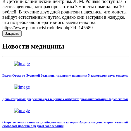
В Детский клинический центр им. Л. М. Рошаля поступила 5-
летняя девочка, которая проглотила 3 монеты номиналом 10
рублей. В течение двух дней родители надеялись, что монеты
выйдут естественным путем, однако они застряли в желудке,
что потребовало оперативного вмешательства.
https://www.pharmacist.ru/index.php?id=145589
Закрыть
Новости медицины
Врачи Орехово-Зуевской больницы удалили у пациентки 5-килограммовую опухоль
День открытых дверей пройдет в центрах амбулаторной онкопомощи Подмосковья
Открыто голосование за дизайн домика, в котором будет жить динозаврик, ставший
символом проекта о редком заболевании