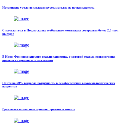
Истринские урологи извлекли кусок металла из почки пациента
С начала года в Подмосковье мобильные комплексы совершили более 2,5 тыс.
выездов
В Наро-Фоминске хирурги спасли пациентку, у которой травма позвоночника
привела к серьезным осложнениям
Почти на 50% выросла потребность в лекобеспечении онкогематологических
пациентов
Врач назвала опасные причины урчания в животе