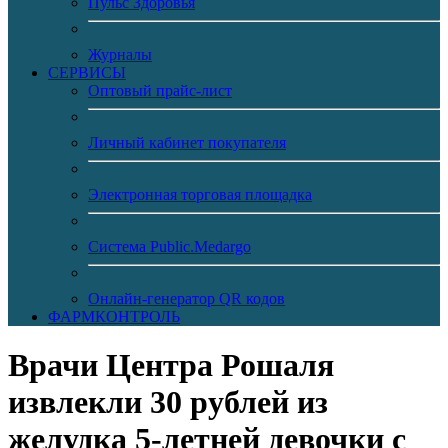
Пульс Здоровья
Журналы
CЕРВИСЫ
Оптовый прайс-лист
Личный кабинет покупателя
Электронная торговая площадка
Система Public.Medargo
Онлайн-генератор QR кодов
ФАРМКОНТРОЛЬ
Врачи Центра Рошаля
извлекли 30 рублей из
желудка 5-летней девочки с