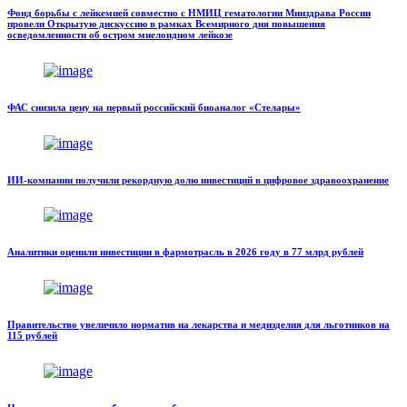
Фонд борьбы с лейкемией совместно с НМИЦ гематологии Минздрава России
провели Открытую дискуссию в рамках Всемирного дня повышения
осведомленности об остром миелоидном лейкозе
ФАС снизила цену на первый российский биоаналог «Стелары»
ИИ-компании получили рекордную долю инвестиций в цифровое здравоохранение
Аналитики оценили инвестиции в фармотрасль в 2026 году в 77 млрд рублей
Правительство увеличило норматив на лекарства и медизделия для льготников на
115 рублей