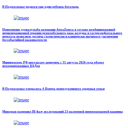
В Подмосковье родился еще один ребенок-богатырь
Применение дурвалумаба компании AstraZeneca в составе комбинированной
периоперационной терапии резектабельного рака желудка и гастроэзофагеального
перехода позволило достичь статистически и клинически значимого увеличения
бессобытийной выживаемости
Минпромторг РФ предлагает запретить с 31 августа 2026 года оборот
немаркированных БАДов
В Подмосковье открылось 4 Центра репродуктивного здоровья семьи
Минздрав разрешил III фазу исследований 23-валентной пневмококковой вакцины