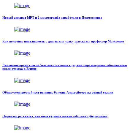
Новый аппарат МРТ и 2 маммографа заработали в Подмосковье
Как получить инвалидность с диагнозом «рак», рассказал профессор Моисеенко
Раменские врачи спасли 5-летнего малыша с редким паразитарным заболеванием
после отдыха в Египте
Обнаружен простой тест выявить болезнь Альцгеймера на ранней стадии
Нарколог рассказал, как из-за курения можно заболеть туберкулезом