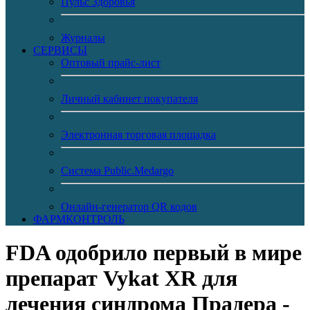
Пульс Здоровья
Журналы
CЕРВИСЫ
Оптовый прайс-лист
Личный кабинет покупателя
Электронная торговая площадка
Система Public.Medargo
Онлайн-генератор QR кодов
ФАРМКОНТРОЛЬ
FDA одобрило первый в мире
препарат Vykat XR для
лечения синдрома Прадера -