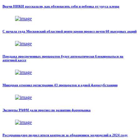
Врачи НИКИ рассказали, как обезопасить себя и ребенка от укуса клеща
С начала года Московский областной центр крови провел почти 60 выездных акций
Продажа просроченных препаратов будет автоматически блокироваться на
аптечной кассе
Минздрав отменил регистрацию 43 препаратов и одной фармсубстанции
Эксперты РАФМ дали прогноз по развитию фармрынка
Росздравнадзор подвел итоги контроля за обращением медизделий в 2024 году