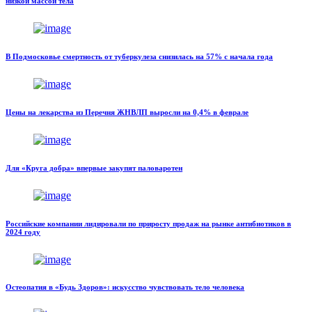
низкой массой тела
В Подмосковье смертность от туберкулеза снизилась на 57% с начала года
Цены на лекарства из Перечня ЖНВЛП выросли на 0,4% в феврале
Для «Круга добра» впервые закупят паловаротен
Российские компании лидировали по приросту продаж на рынке антибиотиков в
2024 году
Остеопатия в «Будь Здоров»: искусство чувствовать тело человека